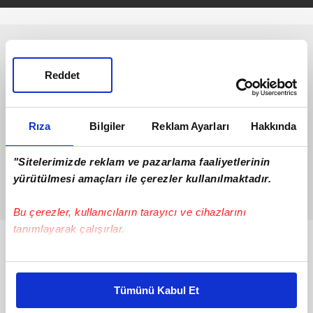
Reddet
Rıza
Bilgiler
Reklam Ayarları
Hakkında
"Sitelerimizde reklam ve pazarlama faaliyetlerinin
yürütülmesi amaçları ile çerezler kullanılmaktadır.
Bu çerezler, kullanıcıların tarayıcı ve cihazlarını
tanımlayarak çalışırlar.
Bunlar da Var
Bu çerezlere izin vermeniz halinde sizlere özel
kişiselleştirilmiş reklamlar sunabilir, sayfalarımızda sizlere
Tümünü Kabul Et
daha iyi reklam deneyimi yaşatabiliriz. Bunu yaparken
amacımızın size daha iyi bir reklam deneyimi sunmak