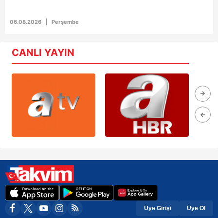
06.08.2026
Perşembe
CANLI YAYIN
Üye Girişi
Üye Ol