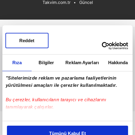
Takvim.com.tr
Güncel
Reddet
Rıza
Bilgiler
Reklam Ayarları
Hakkında
"Sitelerimizde reklam ve pazarlama faaliyetlerinin
yürütülmesi amaçları ile çerezler kullanılmaktadır.
Bu çerezler, kullanıcıların tarayıcı ve cihazlarını
tanımlayarak çalışırlar.
Bu çerezlere izin vermeniz halinde sizlere özel
Bunlar da Var
kişiselleştirilmiş reklamlar sunabilir, sayfalarımızda sizlere
Tümünü Kabul Et