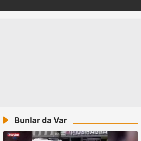
Sizlere daha iyi bir hizmet sunabilmek için İnternet
Sitemizde kendimize ve üçüncü kişilere ait çerezler
kullanılmaktadır. Bu çerezler vasıtasıyla çeşitli kişisel
verileriniz işlenmekte olup gerekli olan çerezler bilgi
toplumu hizmetlerinin sunulması amacıyla
kullanılmaktadır. Diğer çerezler, sitemizin daha işlevsel
kılınması ve kişiselleştirilmesi ve sizlere yönelik
reklam/pazarlama faaliyetlerinin yapılması, amaçlarıyla
sınırlı olarak açık rızanız dahilinde kullanılacaktır.
Çerezlere ilişkin tercihlerinizi aşağıda yer alan panel
vasıtasıyla belirleyebilirsiniz. Çerezlere ilişkin detaylı bilgi
için Ayarlar butonuna tıklayabilir,
Çerez Bilgilendirme
Metnimizi
ziyaret edebilirsiniz.
Bunlar da Var
6698 sayılı Kişisel Verilerin Korunması Kanunu uyarınca
hazırlanmış Aydınlatma Metnimizi okumak ve sitemizde
ilgili mevzuata uygun olarak kullanılan çerezlerle ilgili bilgi