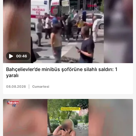
almak için lütfen
tıklayınız
.
00:46
Bahçelievler’de minibüs şoförüne silahlı saldırı: 1
yaralı
08.08.2026
Cumartesi