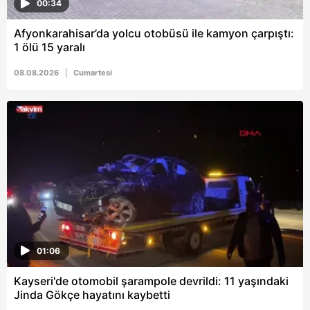
00:34
Afyonkarahisar’da yolcu otobüsü ile kamyon çarpıştı:
1 ölü 15 yaralı
08.08.2026
Cumartesi
01:06
Kayseri'de otomobil şarampole devrildi: 11 yaşındaki
Jinda Gökçe hayatını kaybetti