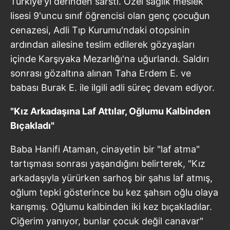
Türkiye'yi derinden sarstı. Özel sağlık meslek
lisesi 9'uncu sınıf öğrencisi olan genç çocuğun
cenazesi, Adli Tıp Kurumu'ndaki otopsinin
ardından ailesine teslim edilerek gözyaşları
içinde Karşıyaka Mezarlığı'na uğurlandı. Saldırı
sonrası gözaltına alınan Taha Erdem E. ve
babası Burak E. ile ilgili adli süreç devam ediyor.
"Kız Arkadaşına Laf Attılar, Oğlumu Kalbinden
Bıçakladı"
Baba Hanifi Ataman, cinayetin bir "laf atma"
tartışması sonrası yaşandığını belirterek, "Kız
arkadaşıyla yürürken sarhoş bir şahıs laf atmış,
oğlum tepki gösterince bu kez şahsın oğlu olaya
karışmış. Oğlumu kalbinden iki kez bıçakladılar.
Ciğerim yanıyor, bunlar çocuk değil canavar"