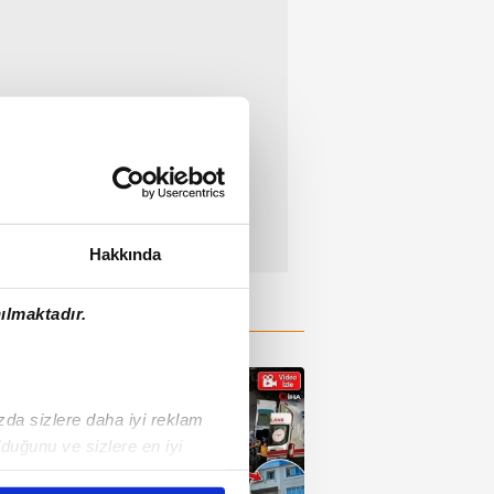
Hakkında
ılmaktadır.
ızda sizlere daha iyi reklam
duğunu ve sizlere en iyi
liyetlerimizi karşılamak
02:57