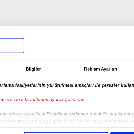
Bilgiler
Reklam Ayarları
rlama faaliyetlerinin yürütülmesi amaçları ile çerezler kullan
yıcı ve cihazlarını tanımlayarak çalışırlar.
de sizlere özel kişiselleştirilmiş reklamlar sunabilir, sayfalarım
aparken amacımızın size daha iyi bir reklam deneyimi sunmak ol
imizden gelen çabayı gösterdiğimizi ve bu noktada, reklamların ma
00:27
01:00