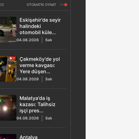
EO
OTOMATİK OYNAT
Eskişehir'de seyir
halindeki
otomobil küle
döndü: Sürücü
04.08.2026
Salı
yaralandı
Çekmeköy'de yol
verme kavgası:
Yere düşen
sürücüyü
04.08.2026
Salı
darbettiler
Malatya'da iş
kazası: Talihsiz
işçi pres
makinesine
04.08.2026
Salı
kapıldı
Antalya