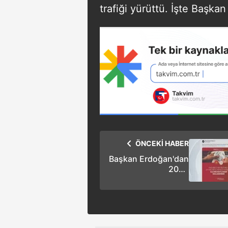
trafiği yürüttü. İşte Başkan 
ÖNCEKİ HABER
Başkan Erdoğan'dan
2024
değerlendirmesi