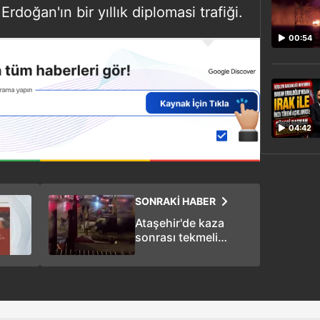
Erdoğan'ın bir yıllık diplomasi trafiği.
00:54
04:42
SONRAKİ HABER
Ataşehir'de kaza
sonrası tekmeli
yumruklu kavga