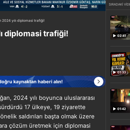
SIRADAKİ VİD
 2024 yılı diplomasi trafiği!
 diplomasi trafiği!
02:41
01:33
 doğru kaynaktan haberi alın!
an, 2024 yılı boyunca uluslararası
sürdürdü 17 ülkeye, 19 ziyarette
01:42
 yönelik saldırıları başta olmak üzere
lara çözüm üretmek için diplomasi