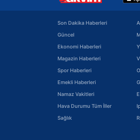
Son Dakika Haberleri
A
Güncel
M
Ekonomi Haberleri
Y
Magazin Haberleri
V
Spor Haberleri
O
Emekli Haberleri
G
Namaz Vakitleri
E
Hava Durumu Tüm İller
I
Sağlık
R