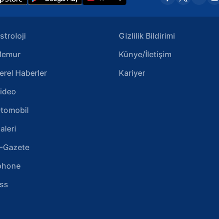
stroloji
Gizlilik Bildirimi
emur
Künye/İletişim
erel Haberler
Kariyer
ideo
tomobil
aleri
-Gazete
phone
ss