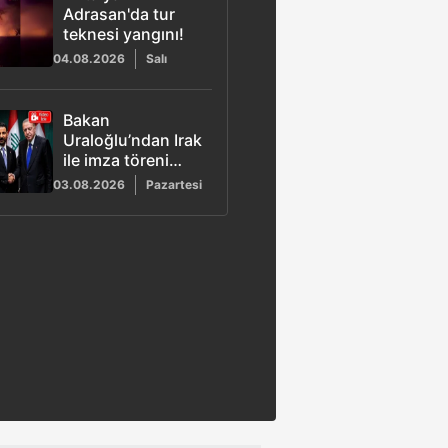
Adrasan'da tur
teknesi yangını!
04.08.2026
Salı
Bakan
Uraloğlu’ndan Irak
ile imza töreni
açıklaması: Süreci
03.08.2026
Pazartesi
Başkan Erdoğan
çözdü