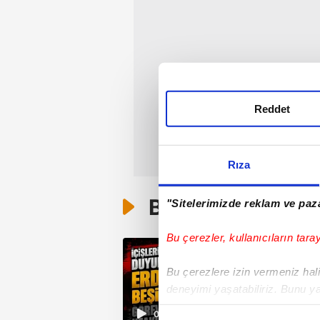
Reddet
Rıza
Bunlar da Var
"Sitelerimizde reklam ve paza
Bu çerezler, kullanıcıların tara
Bu çerezlere izin vermeniz halin
deneyimi yaşatabiliriz. Bunu y
içerikleri sunabilmek adına el
00:32