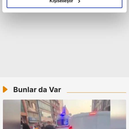
olduğunu ve sizlere en iyi içerikleri sunabilmek adına
Kişiselleştir
elimizden gelen çabayı gösterdiğimizi ve bu noktada,
reklamların maliyetlerimizi karşılamak noktasında tek gelir
kalemimiz olduğunu sizlere hatırlatmak isteriz.
Her halükârda, kullanıcılar, bu çerezlere izin vermedikleri
takdirde, kullanıcılara hedefli reklamlar
gösterilmeyecektir."
Sizlere daha iyi bir hizmet sunabilmek için İnternet
Sitemizde kendimize ve üçüncü kişilere ait çerezler
kullanılmaktadır. Bu çerezler vasıtasıyla çeşitli kişisel
verileriniz işlenmekte olup gerekli olan çerezler bilgi
Bunlar da Var
toplumu hizmetlerinin sunulması amacıyla
kullanılmaktadır. Diğer çerezler, sitemizin daha işlevsel
kılınması ve kişiselleştirilmesi ve sizlere yönelik
reklam/pazarlama faaliyetlerinin yapılması, amaçlarıyla
sınırlı olarak açık rızanız dahilinde kullanılacaktır.