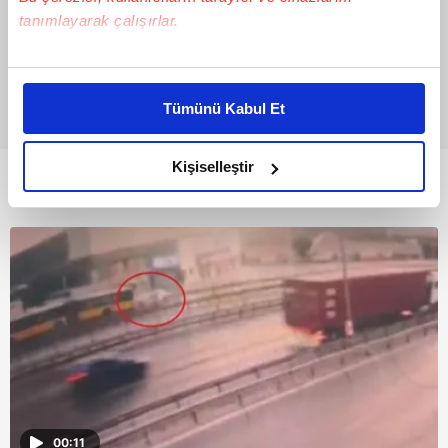
tanımlayarak çalışırlar.
Bu çerezlere izin vermeniz halinde sizlere özel
kişiselleştirilmiş reklamlar sunabilir, sayfalarımızda sizlere
Tümünü Kabul Et
daha iyi reklam deneyimi yaşatabiliriz. Bunu yaparken
amacımızın size daha iyi bir reklam deneyimi sunmak
olduğunu ve sizlere en iyi içerikleri sunabilmek adına
Kişiselleştir
Bunlar da Var
elimizden gelen çabayı gösterdiğimizi ve bu noktada,
reklamların maliyetlerimizi karşılamak noktasında tek gelir
kalemimiz olduğunu sizlere hatırlatmak isteriz.
Her halükârda, kullanıcılar, bu çerezlere izin vermedikleri
takdirde, kullanıcılara hedefli reklamlar
gösterilmeyecektir."
Sizlere daha iyi bir hizmet sunabilmek için İnternet
Sitemizde kendimize ve üçüncü kişilere ait çerezler
kullanılmaktadır. Bu çerezler vasıtasıyla çeşitli kişisel
00:11