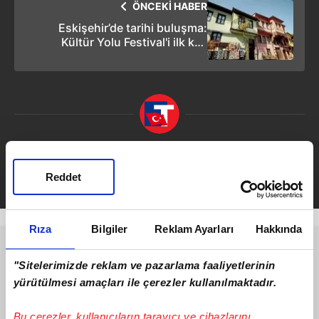
ÖNCEKİ HABER
Eskişehir’de tarihi buluşma:
Kültür Yolu Festival'i ilk kez
şehirde!
Emirhan Ceylan
Takvim.com.tr
Güncel
Reddet
Rıza
Bilgiler
Reklam Ayarları
Hakkında
"Sitelerimizde reklam ve pazarlama faaliyetlerinin
yürütülmesi amaçları ile çerezler kullanılmaktadır.
Bu çerezler, kullanıcıların tarayıcı ve cihazlarını