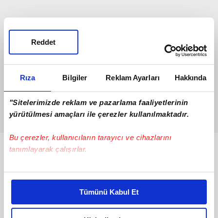
Reddet
Rıza
Bilgiler
Reklam Ayarları
Hakkında
"Sitelerimizde reklam ve pazarlama faaliyetlerinin
yürütülmesi amaçları ile çerezler kullanılmaktadır.
Bu çerezler, kullanıcıların tarayıcı ve cihazlarını
tanımlayarak çalışırlar.
Bunlar da Var
Bu çerezlere izin vermeniz halinde sizlere özel
kişiselleştirilmiş reklamlar sunabilir, sayfalarımızda sizlere
Tümünü Kabul Et
daha iyi reklam deneyimi yaşatabiliriz. Bunu yaparken
amacımızın size daha iyi bir reklam deneyimi sunmak