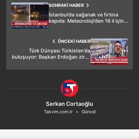
SONRAKİ HABER
İstanbul’da sağanak ve fırtına
kapıda: Meteoroloji’den 16 il için
sarı kodlu uyarı
ÖNCEKİ HABER
Türk Dünyası Türkistan’da
buluşuyor: Başkan Erdoğan zirve
için yola çıktı
Serkan Cortaoğlu
Takvim.com.tr
Güncel