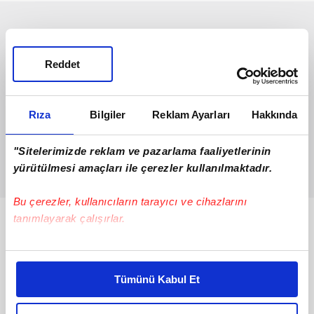
Reddet
Rıza
Bilgiler
Reklam Ayarları
Hakkında
"Sitelerimizde reklam ve pazarlama faaliyetlerinin
yürütülmesi amaçları ile çerezler kullanılmaktadır.
Bu çerezler, kullanıcıların tarayıcı ve cihazlarını
tanımlayarak çalışırlar.
Bunlar da Var
Bu çerezlere izin vermeniz halinde sizlere özel
kişiselleştirilmiş reklamlar sunabilir, sayfalarımızda sizlere
Tümünü Kabul Et
daha iyi reklam deneyimi yaşatabiliriz. Bunu yaparken
amacımızın size daha iyi bir reklam deneyimi sunmak