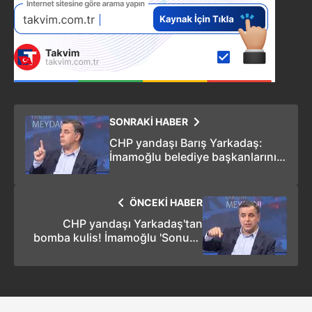
SONRAKİ HABER
CHP yandaşı Barış Yarkadaş:
İmamoğlu belediye başkanlarını
tehdit ediyor
ÖNCEKİ HABER
CHP yandaşı Yarkadaş'tan
bomba kulis! İmamoğlu 'Sonuna
kadar çarpışacağım' dedi! Şükrü
Genç'e sert çıktı: Tarafınızı seçin