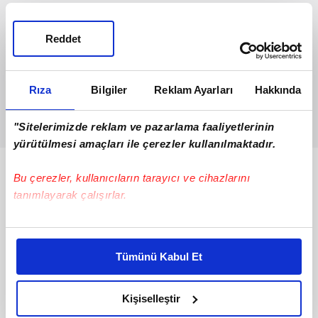
Reddet
Rıza
Bilgiler
Reklam Ayarları
Hakkında
"Sitelerimizde reklam ve pazarlama faaliyetlerinin
yürütülmesi amaçları ile çerezler kullanılmaktadır.
Bunlar da Var
Bu çerezler, kullanıcıların tarayıcı ve cihazlarını
tanımlayarak çalışırlar.
Bu çerezlere izin vermeniz halinde sizlere özel
kişiselleştirilmiş reklamlar sunabilir, sayfalarımızda sizlere
Tümünü Kabul Et
daha iyi reklam deneyimi yaşatabiliriz. Bunu yaparken
amacımızın size daha iyi bir reklam deneyimi sunmak
olduğunu ve sizlere en iyi içerikleri sunabilmek adına
Kişiselleştir
elimizden gelen çabayı gösterdiğimizi ve bu noktada,