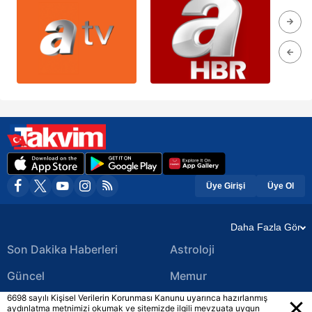
Üye Girişi
Üye Ol
Daha Fazla Gör
Son Dakika Haberleri
Astroloji
Güncel
Memur
6698 sayılı Kişisel Verilerin Korunması Kanunu uyarınca hazırlanmış
Ekonomi Haberleri
Yerel Haberler
aydınlatma metnimizi okumak ve sitemizde ilgili mevzuata uygun