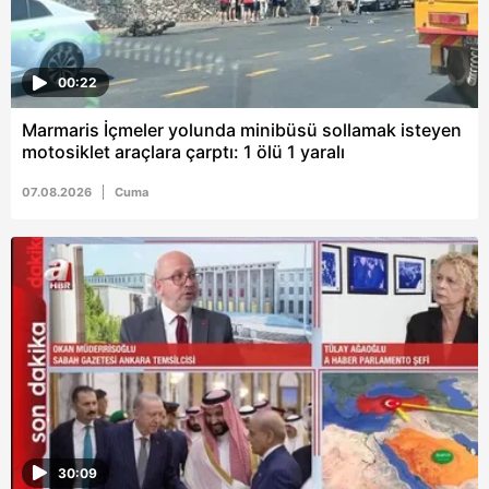
ilgili mevzuata uygun olarak kullanılan çerezlerle ilgili bilgi
almak için lütfen
tıklayınız
.
00:22
Marmaris İçmeler yolunda minibüsü sollamak isteyen
motosiklet araçlara çarptı: 1 ölü 1 yaralı
07.08.2026
Cuma
30:09