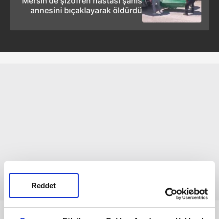
Mersin'de şizofren hastası şahıs
annesini bıçaklayarak öldürdü
Reddet