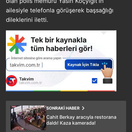
olan polis memuru Yasin Koçyiğit’in
ailesiyle telefonla görüşerek başsağlığı
dileklerini iletti.
SONRAKİ HABER
Cahit Berkay aracıyla restorana
daldı! Kaza kamerada!