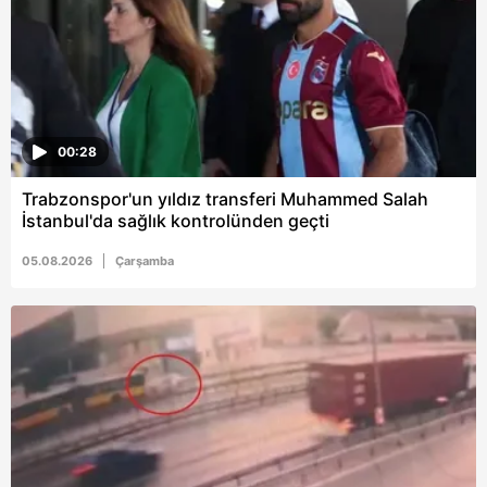
6698 sayılı Kişisel Verilerin Korunması Kanunu uyarınca
hazırlanmış Aydınlatma Metnimizi okumak ve sitemizde
ilgili mevzuata uygun olarak kullanılan çerezlerle ilgili bilgi
almak için lütfen
tıklayınız
.
00:28
Trabzonspor'un yıldız transferi Muhammed Salah
İstanbul'da sağlık kontrolünden geçti
05.08.2026
Çarşamba