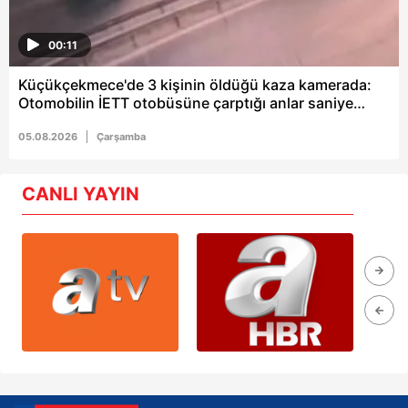
00:11
Küçükçekmece'de 3 kişinin öldüğü kaza kamerada:
Otomobilin İETT otobüsüne çarptığı anlar saniye
saniye kaydedildi
05.08.2026
Çarşamba
CANLI YAYIN