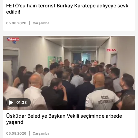
vasıtasıyla belirleyebilirsiniz. Çerezlere ilişkin detaylı bilgi
FETÖ'cü hain terörist Burkay Karatepe adliyeye sevk
için Ayarlar butonuna tıklayabilir,
Çerez Bilgilendirme
edildi!
Metnimizi
ziyaret edebilirsiniz.
05.08.2026
Çarşamba
6698 sayılı Kişisel Verilerin Korunması Kanunu uyarınca
hazırlanmış Aydınlatma Metnimizi okumak ve sitemizde
ilgili mevzuata uygun olarak kullanılan çerezlerle ilgili bilgi
almak için lütfen
tıklayınız
.
01:38
Üsküdar Belediye Başkan Vekili seçiminde arbede
yaşandı
05.08.2026
Çarşamba