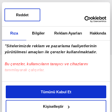
Reddet
Rıza
Bilgiler
Reklam Ayarları
Hakkında
"Sitelerimizde reklam ve pazarlama faaliyetlerinin
yürütülmesi amaçları ile çerezler kullanılmaktadır.
Bunlar da Var
Bu çerezler, kullanıcıların tarayıcı ve cihazlarını
tanımlayarak çalışırlar.
Bu çerezlere izin vermeniz halinde sizlere özel
kişiselleştirilmiş reklamlar sunabilir, sayfalarımızda sizlere
Tümünü Kabul Et
daha iyi reklam deneyimi yaşatabiliriz. Bunu yaparken
amacımızın size daha iyi bir reklam deneyimi sunmak
olduğunu ve sizlere en iyi içerikleri sunabilmek adına
Kişiselleştir
elimizden gelen çabayı gösterdiğimizi ve bu noktada,