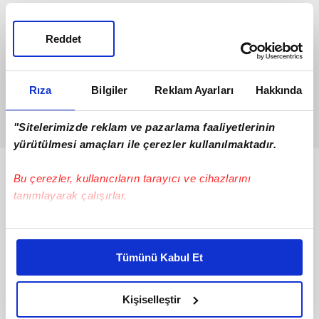
Reddet
Rıza
Bilgiler
Reklam Ayarları
Hakkında
"Sitelerimizde reklam ve pazarlama faaliyetlerinin
yürütülmesi amaçları ile çerezler kullanılmaktadır.
Bunlar da Var
Bu çerezler, kullanıcıların tarayıcı ve cihazlarını
tanımlayarak çalışırlar.
Bu çerezlere izin vermeniz halinde sizlere özel
kişiselleştirilmiş reklamlar sunabilir, sayfalarımızda sizlere
Tümünü Kabul Et
daha iyi reklam deneyimi yaşatabiliriz. Bunu yaparken
amacımızın size daha iyi bir reklam deneyimi sunmak
olduğunu ve sizlere en iyi içerikleri sunabilmek adına
Kişiselleştir
elimizden gelen çabayı gösterdiğimizi ve bu noktada,