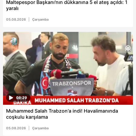
vasıtasıyla belirleyebilirsiniz. Çerezlere ilişkin detaylı bilgi
Maltepespor Başkanı'nın dükkanına 5 el ateş açıldı: 1
yaralı
için Ayarlar butonuna tıklayabilir,
Çerez Bilgilendirme
Metnimizi
ziyaret edebilirsiniz.
05.08.2026
Çarşamba
6698 sayılı Kişisel Verilerin Korunması Kanunu uyarınca
hazırlanmış Aydınlatma Metnimizi okumak ve sitemizde
ilgili mevzuata uygun olarak kullanılan çerezlerle ilgili bilgi
almak için lütfen
tıklayınız
.
08:29
Muhammed Salah Trabzon'a indi! Havalimanında
coşkulu karşılama
05.08.2026
Çarşamba