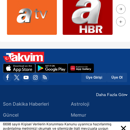
Üye Girişi
Üye Ol
Daha Fazla Gör
Son Dakika Haberleri
Astroloji
Güncel
Memur
6698 sayılı Kişisel Verilerin Korunması Kanunu uyarınca hazırlanmış
Ekonomi Haberleri
Yerel Haberler
aydınlatma metnimizi okumak ve sitemizde ilgili mevzuata uygun