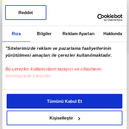
Reddet
Rıza
Bilgiler
Reklam Ayarları
Hakkında
"Sitelerimizde reklam ve pazarlama faaliyetlerinin
yürütülmesi amaçları ile çerezler kullanılmaktadır.
Bunlar da Var
Bu çerezler, kullanıcıların tarayıcı ve cihazlarını
tanımlayarak çalışırlar.
Bu çerezlere izin vermeniz halinde sizlere özel
kişiselleştirilmiş reklamlar sunabilir, sayfalarımızda sizlere
Tümünü Kabul Et
daha iyi reklam deneyimi yaşatabiliriz. Bunu yaparken
amacımızın size daha iyi bir reklam deneyimi sunmak
olduğunu ve sizlere en iyi içerikleri sunabilmek adına
Kişiselleştir
elimizden gelen çabayı gösterdiğimizi ve bu noktada,