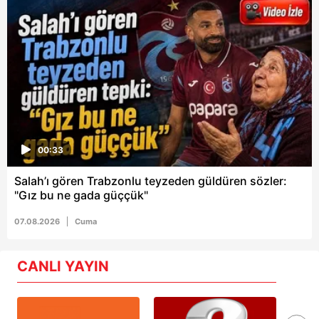
00:33
Salah’ı gören Trabzonlu teyzeden güldüren sözler:
"Gız bu ne gada güççük"
07.08.2026
Cuma
CANLI YAYIN