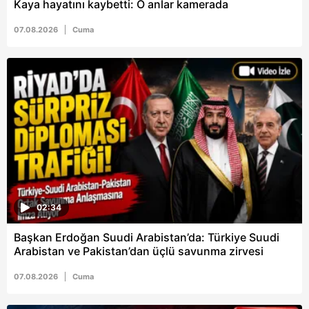
Kaya hayatını kaybetti: O anlar kamerada
için Ayarlar butonuna tıklayabilir,
Çerez Bilgilendirme
Metnimizi
ziyaret edebilirsiniz.
07.08.2026
Cuma
6698 sayılı Kişisel Verilerin Korunması Kanunu uyarınca
hazırlanmış Aydınlatma Metnimizi okumak ve sitemizde
ilgili mevzuata uygun olarak kullanılan çerezlerle ilgili bilgi
almak için lütfen
tıklayınız
.
02:34
Başkan Erdoğan Suudi Arabistan’da: Türkiye Suudi
Arabistan ve Pakistan’dan üçlü savunma zirvesi
07.08.2026
Cuma