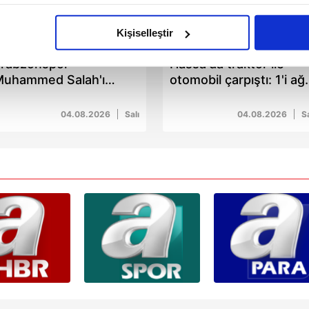
imizden gelen çabayı gösterdiğimizi ve bu noktada, reklamların ma
olduğunu sizlere hatırlatmak isteriz.
Kişiselleştir
00:26
00:51
çerezlere izin vermedikleri takdirde, kullanıcılara hedefli reklaml
rabzonspor
Hassa'da traktör ile
Muhammed Salah'ı
otomobil çarpıştı: 1'i ağı
abilmek için İnternet Sitemizde kendimize ve üçüncü kişilere ait 
AP'a bildirdi!
3 yaralı
isel verileriniz işlenmekte olup gerekli olan çerezler bilgi toplum
04.08.2026
Salı
04.08.2026
Sa
 çerezler, sitemizin daha işlevsel kılınması ve kişiselleştirilmes
 yapılması, amaçlarıyla sınırlı olarak açık rızanız dahilinde kulla
aşağıda yer alan panel vasıtasıyla belirleyebilirsiniz. Çerezlere iliş
lgilendirme Metnimizi
ziyaret edebilirsiniz.
Korunması Kanunu uyarınca hazırlanmış Aydınlatma Metnimizi okum
 çerezlerle ilgili bilgi almak için lütfen
tıklayınız
.