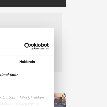
Hakkında
ılmaktadır.
ızda sizlere daha iyi reklam
duğunu ve sizlere en iyi