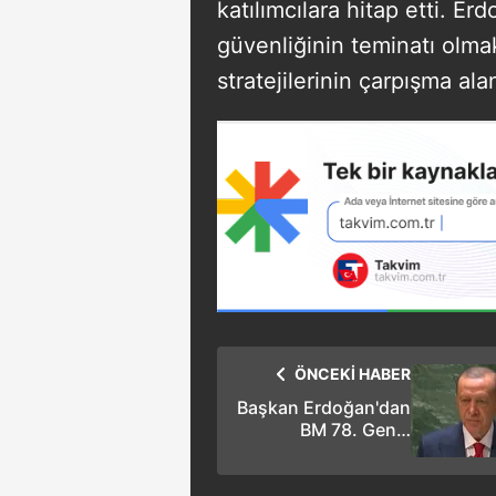
katılımcılara hitap etti. E
güvenliğinin teminatı olmak
stratejilerinin çarpışma alan
ÖNCEKİ HABER
Başkan Erdoğan'dan
BM 78. Genel
Kurulu'nda önemli
açıklamalar