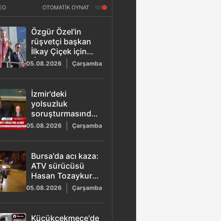
EO
OTOMATİK OYNAT
Özgür Özel'in
rüşvetçi başkan
İlkay Çiçek için
"İçişleri
05.08.2026
Çarşamba
Bakanlığı'nı
yönetir" dediği
video gündem
İzmir'deki
oldu
yolsuzluk
soruşturmasında
operasyon: Veli
05.08.2026
Çarşamba
Ağbaba'nın
ağabeyi Hür
Ağbaba gözaltına
Bursa'da acı kaza:
alındı
ATV sürücüsü
Hasan Tozaykurt
hayatını kaybetti
05.08.2026
Çarşamba
Küçükçekmece'de