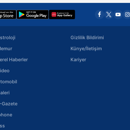
stroloji
Gizlilik Bildirimi
emur
Künye/İletişim
erel Haberler
Kariyer
ideo
tomobil
aleri
-Gazete
phone
ss