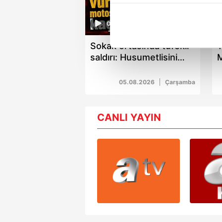
içerikleri sunabilmek adına el
noktasında tek gelir kalemimiz 
01:16
Her halükârda, kullanıcılar, bu 
Sokak ortasında tüfekli
T
saldırı: Husumetlisini
Sizlere daha iyi bir hizmet sun
vurup motosikletle kaçtı
K
çerezler vasıtasıyla çeşitli kiş
05.08.2026
Çarşamba
amacıyla kullanılmaktadır. Diğer
reklam/pazarlama faaliyetlerinin
CANLI YAYIN
Çerezlere ilişkin tercihlerinizi 
butonuna tıklayabilir,
Çerez Bi
6698 sayılı Kişisel Verilerin 
mevzuata uygun olarak kullanılan