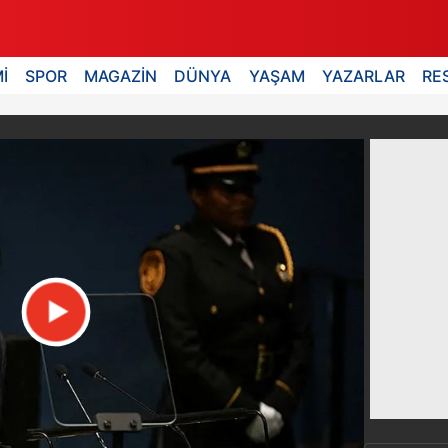
İ
SPOR
MAGAZİN
DÜNYA
YAŞAM
YAZARLAR
RE