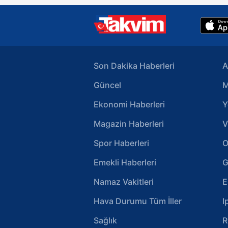
Son Dakika Haberleri
A
Güncel
M
Ekonomi Haberleri
Y
Magazin Haberleri
V
Spor Haberleri
O
Emekli Haberleri
G
Namaz Vakitleri
E
Hava Durumu Tüm İller
I
Sağlık
R