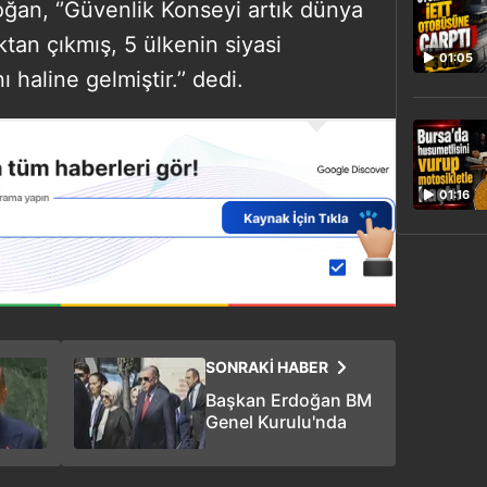
rdoğan, ‘’Güvenlik Konseyi artık dünya
tan çıkmış, 5 ülkenin siyasi
01:05
ı haline gelmiştir.’’ dedi.
01:16
SONRAKİ HABER
Başkan Erdoğan BM
Genel Kurulu'nda