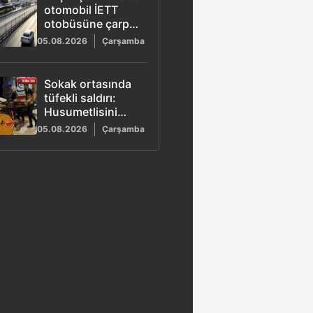
otomobil İETT
otobüsüne çarptı:
3 ölü
05.08.2026
Çarşamba
Sokak ortasında
tüfekli saldırı:
Husumetlisini
vurup
05.08.2026
Çarşamba
motosikletle kaçtı