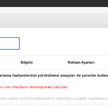
Bilgiler
Reklam Ayarları
rlama faaliyetlerinin yürütülmesi amaçları ile çerezler kullan
yıcı ve cihazlarını tanımlayarak çalışırlar.
de sizlere özel kişiselleştirilmiş reklamlar sunabilir, sayfalarım
aparken amacımızın size daha iyi bir reklam deneyimi sunmak ol