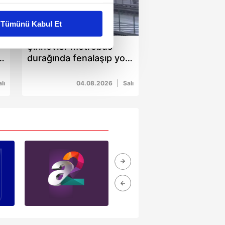
liyetlerimizi karşılamak
Tümünü Kabul Et
00:40
ar gösterilmeyecektir."
Şirinevler metrobüs
r
durağında fenalaşıp yola
çerezler kullanılmaktadır. Bu
düşen kadına metrobüs
u hizmetlerinin sunulması
çarptı!
lı
04.08.2026
Salı
i ve sizlere yönelik
nılacaktır.
kin detaylı bilgi için Ayarlar
ak ve sitemizde ilgili