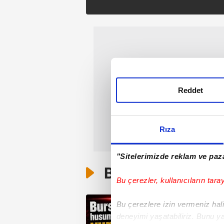
Reddet
Rıza
"Sitelerimizde reklam ve paza
Bunlar da Var
Bu çerezler, kullanıcıların tara
Bu çerezlere izin vermeniz halin
deneyimi yaşatabiliriz. Bunu y