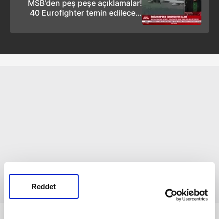
MSB'den peş peşe açıklamalar!
40 Eurofighter temin edilecek:
Almanya'yı İngiltere ikna edecek
Reddet