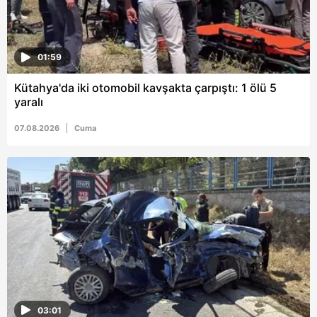
hazırlanmış Aydınlatma Metnimizi okumak ve sitemizde
ilgili mevzuata uygun olarak kullanılan çerezlerle ilgili bilgi
almak için lütfen
tıklayınız
.
01:59
Kütahya'da iki otomobil kavşakta çarpıştı: 1 ölü 5
yaralı
07.08.2026
Cuma
03:01