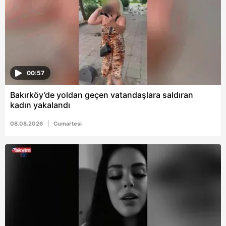
6698 sayılı Kişisel Verilerin Korunması Kanunu uyarınca
hazırlanmış Aydınlatma Metnimizi okumak ve sitemizde
ilgili mevzuata uygun olarak kullanılan çerezlerle ilgili bilgi
almak için lütfen
tıklayınız
.
00:57
Bakırköy’de yoldan geçen vatandaşlara saldıran
kadın yakalandı
08.08.2026
Cumartesi