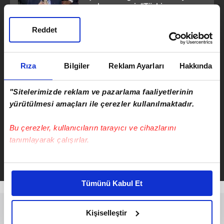
gençlere mesaj: "Türkiye
Yüzyılı'nı sizler inşa edeceksiniz!"
Reddet
ÖNCEKİ HABER
Meteoroloji’den 20 Mayıs alarmı:
Fırtına hücreleri ve dolu yağışı
Rıza
Bilgiler
Reklam Ayarları
Hakkında
kapıda!
"Sitelerimizde reklam ve pazarlama faaliyetlerinin
yürütülmesi amaçları ile çerezler kullanılmaktadır.
Bu çerezler, kullanıcıların tarayıcı ve cihazlarını
Serkan Cortaoğlu
tanımlayarak çalışırlar.
Takvim.com.tr
Güncel
Bu çerezlere izin vermeniz halinde sizlere özel
kişiselleştirilmiş reklamlar sunabilir, sayfalarımızda sizlere
Tümünü Kabul Et
daha iyi reklam deneyimi yaşatabiliriz. Bunu yaparken
amacımızın size daha iyi bir reklam deneyimi sunmak
olduğunu ve sizlere en iyi içerikleri sunabilmek adına
Kişiselleştir
elimizden gelen çabayı gösterdiğimizi ve bu noktada,