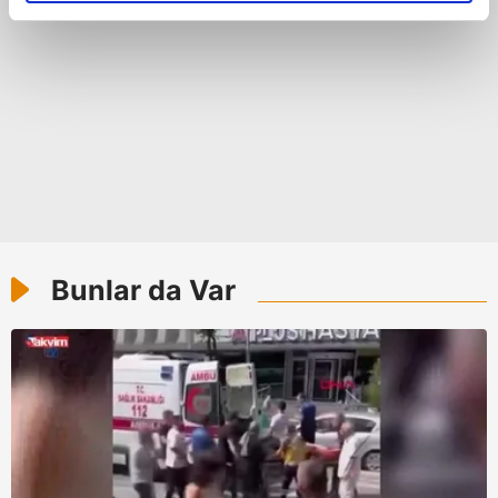
reklamların maliyetlerimizi karşılamak noktasında tek gelir
kalemimiz olduğunu sizlere hatırlatmak isteriz.
Her halükârda, kullanıcılar, bu çerezlere izin vermedikleri
takdirde, kullanıcılara hedefli reklamlar
gösterilmeyecektir."
Sizlere daha iyi bir hizmet sunabilmek için İnternet
Sitemizde kendimize ve üçüncü kişilere ait çerezler
kullanılmaktadır. Bu çerezler vasıtasıyla çeşitli kişisel
Bunlar da Var
verileriniz işlenmekte olup gerekli olan çerezler bilgi
toplumu hizmetlerinin sunulması amacıyla
kullanılmaktadır. Diğer çerezler, sitemizin daha işlevsel
kılınması ve kişiselleştirilmesi ve sizlere yönelik
reklam/pazarlama faaliyetlerinin yapılması, amaçlarıyla
sınırlı olarak açık rızanız dahilinde kullanılacaktır.
Çerezlere ilişkin tercihlerinizi aşağıda yer alan panel