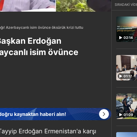
SIRADAKİ VİD
ğı! Azerbaycanlı isim övünce öksürük krizi tuttu
02:14
 Başkan Erdoğan
baycanlı isim övünce
01:17
 doğru kaynaktan haberi alın!
01:09
ayyip Erdoğan Ermenistan'a karşı