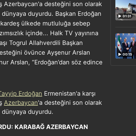
ş Azerbaycan'a desteğini son olarak
 dünyaya duyurdu. Başkan Erdoğan
01:31
 kardeş ülkede mutluluğa sebep
ımsızlık içinde... Halk TV yayınına
şı Togrul Allahverdili Başkan
esteğini övünce Ayşenur Arslan
00:15
enur Arslan, “Erdoğan’dan söz edince
Tayyip Erdoğan
Ermenistan'a karşı
eş
Azerbaycan
'a desteğini son olarak
n dünyaya duyurdu.
RDU: KARABAĞ AZERBAYCAN