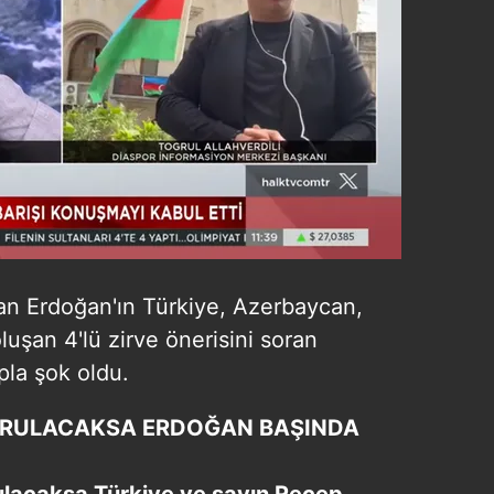
 çerezlerle ilgili bilgi almak için lütfen
tıklayınız
.
kan Erdoğan'ın Türkiye, Azerbaycan,
luşan 4'lü zirve önerisini soran
pla şok oldu.
URULACAKSA ERDOĞAN BAŞINDA
ulacaksa Türkiye ve sayın Recep