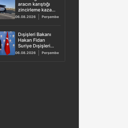
aracın karıştığı
zincirleme kazada
29 kişi yaralandı
06.08.2026
Perşembe
Dışişleri Bakanı
Hakan Fidan
Suriye Dışişleri
Bakanı Esad
06.08.2026
Perşembe
Hasan Şeybani ile
Ankara'da bir
araya geldi