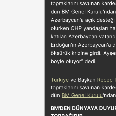
topraklarını savunan karde
dün BM Genel Kurulu'ndan
Azerbaycan'a açık desteği
olurken CHP yandaşları haz
katılan Azerbaycan vatanda
Erdoğan'ın Azerbaycan'a d
öksürük krizine girdi. Ayş
böyle oluyor” dedi.
Türkiye
ve Başkan
Recep 
topraklarını savunan kard
dün
BM Genel Kurulu
'nda
BM'DEN DÜNYAYA DUYU
TOPRAĞIDIR