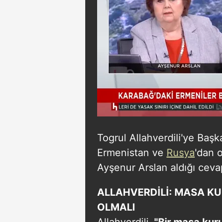
mevzuata uygun olarak kullanılan
Togrul Allahverdili'ye Baş
Ermenistan ve
Rusya
'dan o
Ayşenur Arslan aldığı ceva
ALLAHVERDİLİ: MASA K
OLMALI
Allahverdili,
"Bir masa kur