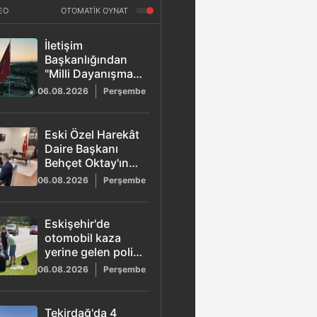
EO
OTOMATİK OYNAT
İletişim
Başkanlığından
"Milli Dayanışma"
kampanyası:
06.08.2026
Perşembe
Terörün maliyeti
2,3 trilyon dolar
olarak açıklandı
Eski Özel Harekât
Daire Başkanı
Behçet Oktay'ın
şüpheli ölümü
06.08.2026
Perşembe
yeniden
incelemede
Eskişehir'de
otomobil kaza
yerine gelen polis
aracına çarptı: 2'si
06.08.2026
Perşembe
güvenlik görevlisi
6 yaralı
Tekirdağ'da 4