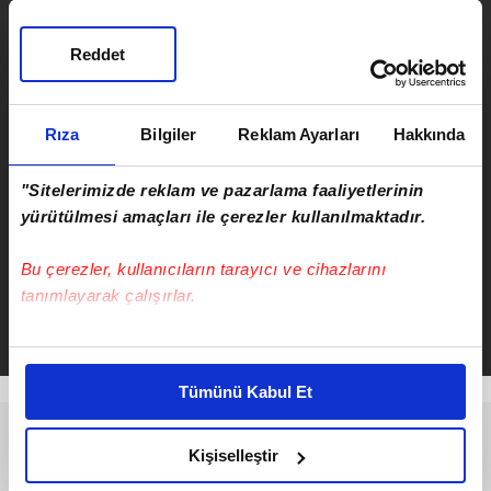
Reddet
SONRAKİ HABER
Emekliler dikkat! Bankalardan
Rıza
Bilgiler
Reklam Ayarları
Hakkında
emekliye rekor promosyon yarışı:
5 bankanın sunduğu rakam 30
"Sitelerimizde reklam ve pazarlama faaliyetlerinin
bin lira sınırını aştı
yürütülmesi amaçları ile çerezler kullanılmaktadır.
ÖNCEKİ HABER
Emekli ve memura yeni maaş
Bu çerezler, kullanıcıların tarayıcı ve cihazlarını
yolda! Ocak zammı enflasyonla
tanımlayarak çalışırlar.
şekillenecek
Bu çerezlere izin vermeniz halinde sizlere özel
kişiselleştirilmiş reklamlar sunabilir, sayfalarımızda sizlere
Tümünü Kabul Et
daha iyi reklam deneyimi yaşatabiliriz. Bunu yaparken
amacımızın size daha iyi bir reklam deneyimi sunmak
olduğunu ve sizlere en iyi içerikleri sunabilmek adına
Kişiselleştir
elimizden gelen çabayı gösterdiğimizi ve bu noktada,