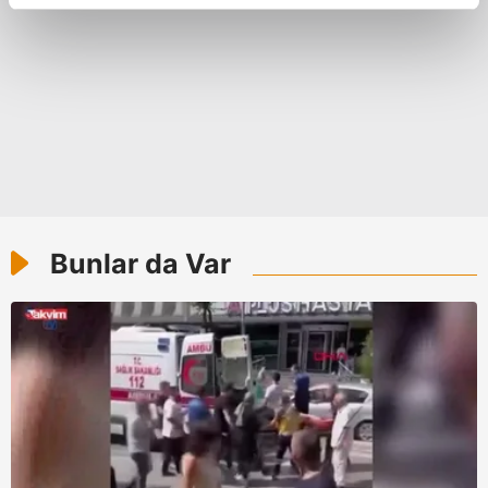
reklamların maliyetlerimizi karşılamak noktasında tek gelir
kalemimiz olduğunu sizlere hatırlatmak isteriz.
Her halükârda, kullanıcılar, bu çerezlere izin vermedikleri
takdirde, kullanıcılara hedefli reklamlar
gösterilmeyecektir."
Sizlere daha iyi bir hizmet sunabilmek için İnternet
Sitemizde kendimize ve üçüncü kişilere ait çerezler
kullanılmaktadır. Bu çerezler vasıtasıyla çeşitli kişisel
Bunlar da Var
verileriniz işlenmekte olup gerekli olan çerezler bilgi
toplumu hizmetlerinin sunulması amacıyla
kullanılmaktadır. Diğer çerezler, sitemizin daha işlevsel
kılınması ve kişiselleştirilmesi ve sizlere yönelik
reklam/pazarlama faaliyetlerinin yapılması, amaçlarıyla
sınırlı olarak açık rızanız dahilinde kullanılacaktır.
Çerezlere ilişkin tercihlerinizi aşağıda yer alan panel
vasıtasıyla belirleyebilirsiniz. Çerezlere ilişkin detaylı bilgi