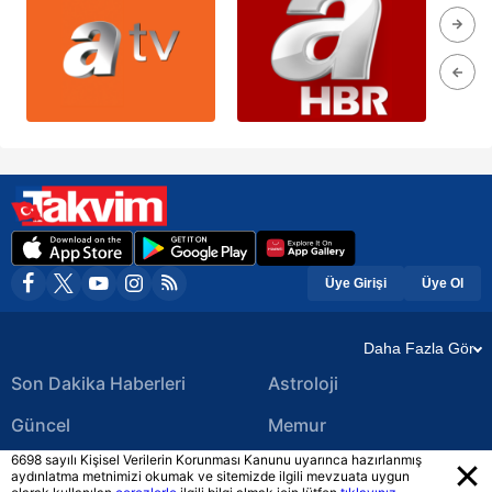
Üye Girişi
Üye Ol
Daha Fazla Gör
Son Dakika Haberleri
Astroloji
Güncel
Memur
6698 sayılı Kişisel Verilerin Korunması Kanunu uyarınca hazırlanmış
Ekonomi Haberleri
Yerel Haberler
aydınlatma metnimizi okumak ve sitemizde ilgili mevzuata uygun