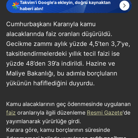
Takvim'i Google'a ekleyin, doğru kaynaktan
haberi alın!
Cumhurbaşkanı Kararıyla kamu
alacaklarında faiz oranları düşürüldü.
Gecikme zammı aylık yüzde 4,5’ten 3,7’ye,
taksitlendirmelerdeki yıllık tecil faizi ise
yüzde 48’den 39’a indirildi. Hazine ve
Maliye Bakanlığı, bu adımla borçluların
yükünün hafiflediğini duyurdu.
Kamu alacaklarının geç ödenmesinde uygulanan
faiz
oranlarıyla ilgili düzenleme
Resmi Gazete
'de
yayımlanarak yürürlüğe girdi.
Karara göre, kamu borçlarının süresinde