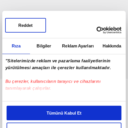
Reddet
Rıza
Bilgiler
Reklam Ayarları
Hakkında
"Sitelerimizde reklam ve pazarlama faaliyetlerinin
yürütülmesi amaçları ile çerezler kullanılmaktadır.
Bu çerezler, kullanıcıların tarayıcı ve cihazlarını
tanımlayarak çalışırlar.
Bunlar da Var
Bu çerezlere izin vermeniz halinde sizlere özel
kişiselleştirilmiş reklamlar sunabilir, sayfalarımızda sizlere
Tümünü Kabul Et
daha iyi reklam deneyimi yaşatabiliriz. Bunu yaparken
amacımızın size daha iyi bir reklam deneyimi sunmak