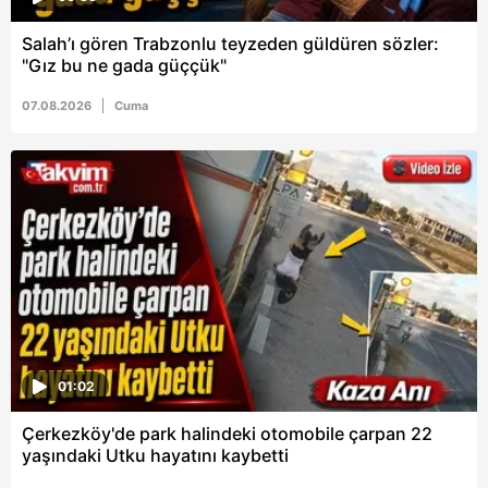
vasıtasıyla belirleyebilirsiniz. Çerezlere ilişkin detaylı bilgi
Salah’ı gören Trabzonlu teyzeden güldüren sözler:
için Ayarlar butonuna tıklayabilir,
Çerez Bilgilendirme
"Gız bu ne gada güççük"
Metnimizi
ziyaret edebilirsiniz.
07.08.2026
Cuma
6698 sayılı Kişisel Verilerin Korunması Kanunu uyarınca
hazırlanmış Aydınlatma Metnimizi okumak ve sitemizde
ilgili mevzuata uygun olarak kullanılan çerezlerle ilgili bilgi
almak için lütfen
tıklayınız
.
01:02
Çerkezköy'de park halindeki otomobile çarpan 22
yaşındaki Utku hayatını kaybetti