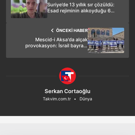
Suriye’de 13 yıllık sır çözüldü:
Esad rejiminin alıkoyduğu 6
çocuk hayatını kaybetti
ÖNCEKİ HABER
Mescid-i Aksa'da alçak
provokasyon: İsrail bayrağı
açtılar!
Serkan Cortaoğlu
Takvim.com.tr
Dünya