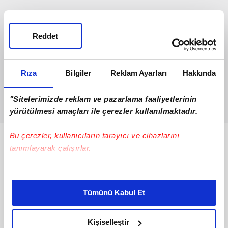
Reddet
Rıza
Bilgiler
Reklam Ayarları
Hakkında
"Sitelerimizde reklam ve pazarlama faaliyetlerinin
yürütülmesi amaçları ile çerezler kullanılmaktadır.
Bu çerezler, kullanıcıların tarayıcı ve cihazlarını
Bunlar da Var
tanımlayarak çalışırlar.
Bu çerezlere izin vermeniz halinde sizlere özel
kişiselleştirilmiş reklamlar sunabilir, sayfalarımızda sizlere
Tümünü Kabul Et
daha iyi reklam deneyimi yaşatabiliriz. Bunu yaparken
amacımızın size daha iyi bir reklam deneyimi sunmak
olduğunu ve sizlere en iyi içerikleri sunabilmek adına
Kişiselleştir