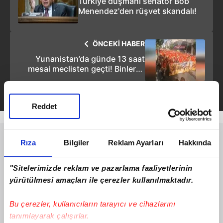
Türkiye düşmanı senatör Bob
Menendez'den rüşvet skandalı!
ÖNCEKİ HABER
Yunanistan’da günde 13 saat
mesai meclisten geçti! Binlerce
kişi yeni iş yasasını protesto için
sokaklara döküldü!
Reddet
Rıza
Bilgiler
Reklam Ayarları
Hakkında
"Sitelerimizde reklam ve pazarlama faaliyetlerinin
yürütülmesi amaçları ile çerezler kullanılmaktadır.
Bu çerezler, kullanıcıların tarayıcı ve cihazlarını
tanımlayarak çalışırlar.