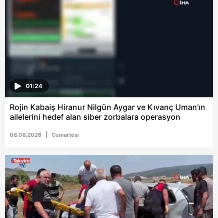
6698 sayılı Kişisel Verilerin Korunması Kanunu uyarınca
hazırlanmış Aydınlatma Metnimizi okumak ve sitemizde
ilgili mevzuata uygun olarak kullanılan çerezlerle ilgili bilgi
almak için lütfen
tıklayınız
.
01:24
Rojin Kabaiş Hiranur Nilgün Aygar ve Kıvanç Uman'ın
ailelerini hedef alan siber zorbalara operasyon
08.08.2026
Cumartesi