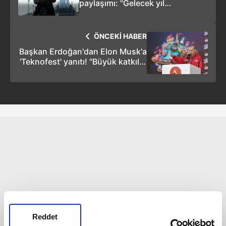
paylaşımı: "Gelecek yıl
TEKNOFEST'e katılmayı dört
gözle bekliyorum"
ÖNCEKİ HABER
Başkan Erdoğan'dan Elon Musk'a
'Teknofest' yanıtı! "Büyük katkılar
sunacağımıza inanıyorum"
Reddet