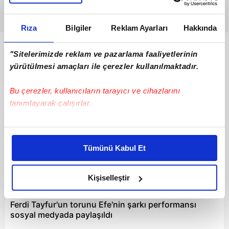
Rıza
Bilgiler
Reklam Ayarları
Hakkında
Bunlar da Var
"Sitelerimizde reklam ve pazarlama faaliyetlerinin
yürütülmesi amaçları ile çerezler kullanılmaktadır.
Bu çerezler, kullanıcıların tarayıcı ve cihazlarını
tanımlayarak çalışırlar.
Bu çerezlere izin vermeniz halinde sizlere özel
kişiselleştirilmiş reklamlar sunabilir, sayfalarımızda sizlere
Tümünü Kabul Et
daha iyi reklam deneyimi yaşatabiliriz. Bunu yaparken
amacımızın size daha iyi bir reklam deneyimi sunmak
olduğunu ve sizlere en iyi içerikleri sunabilmek adına
Kişiselleştir
00:44
elimizden gelen çabayı gösterdiğimizi ve bu noktada,
reklamların maliyetlerimizi karşılamak noktasında tek gelir
Ferdi Tayfur'un torunu Efe'nin şarkı performansı
kalemimiz olduğunu sizlere hatırlatmak isteriz.
sosyal medyada paylaşıldı