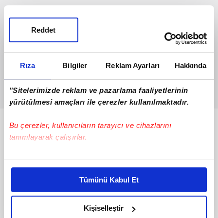
Reddet
Rıza
Bilgiler
Reklam Ayarları
Hakkında
"Sitelerimizde reklam ve pazarlama faaliyetlerinin
yürütülmesi amaçları ile çerezler kullanılmaktadır.
Bu çerezler, kullanıcıların tarayıcı ve cihazlarını
Bunlar da Var
tanımlayarak çalışırlar.
Bu çerezlere izin vermeniz halinde sizlere özel
kişiselleştirilmiş reklamlar sunabilir, sayfalarımızda sizlere
Tümünü Kabul Et
daha iyi reklam deneyimi yaşatabiliriz. Bunu yaparken
amacımızın size daha iyi bir reklam deneyimi sunmak
olduğunu ve sizlere en iyi içerikleri sunabilmek adına
Kişiselleştir