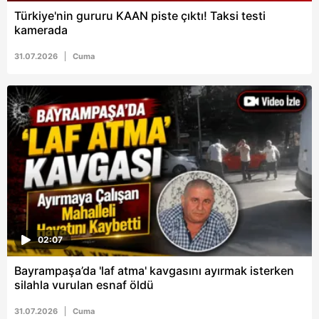
vasıtasıyla belirleyebilirsiniz. Çerezlere ilişkin detaylı bilgi
Türkiye'nin gururu KAAN piste çıktı! Taksi testi
için Ayarlar butonuna tıklayabilir,
Çerez Bilgilendirme
kamerada
Metnimizi
ziyaret edebilirsiniz.
31.07.2026
Cuma
6698 sayılı Kişisel Verilerin Korunması Kanunu uyarınca
hazırlanmış Aydınlatma Metnimizi okumak ve sitemizde
ilgili mevzuata uygun olarak kullanılan çerezlerle ilgili bilgi
almak için lütfen
tıklayınız
.
02:07
Bayrampaşa’da 'laf atma' kavgasını ayırmak isterken
silahla vurulan esnaf öldü
31.07.2026
Cuma