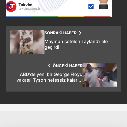
SONRAKİ HABER
Maymun çeteleri Tayland’ı ele
geçirdi
ÖNCEKİ HABER
ABD'de yeni bir George Floyd
vakası! Tyson nefessiz kalarak
hayatını kaybetti