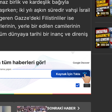
maz birlik ve kardeşlik bağıyla
ırken; iki yılı aşkın süredir vahşi İsrail
00:15
ren Gazze'deki Filistinliler ise
erinin, yerle bir edilen camilerinin
tüm dünyaya tarihi bir inanç ve direniş
00:36
SONRAKİ HABER