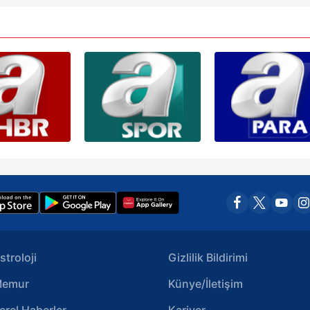
 çerezlerle ilgili bilgi almak için lütfen
tıklayınız
.
stroloji
Gizlilik Bildirimi
emur
Künye/İletişim
erel Haberler
Kariyer