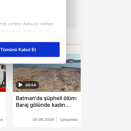
ızda sizlere daha iyi reklam
duğunu ve sizlere en iyi
liyetlerimizi karşılamak
Tümünü Kabul Et
ar gösterilmeyecektir."
çerezler kullanılmaktadır. Bu
u hizmetlerinin sunulması
00:54
i ve sizlere yönelik
nılacaktır.
Batman'da şüpheli ölüm:
Baraj gölünde kadın
kin detaylı bilgi için Ayarlar
cesedi bulundu
ba
05.08.2026
Çarşamba
ak ve sitemizde ilgili