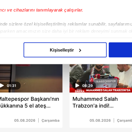
yıcı ve cihazlarını tanımlayarak çalışırlar.
de sizlere özel kişiselleştirilmiş reklamlar sunabilir, sayfalarım
aparken amacımızın size daha iyi bir reklam deneyimi sunmak ol
imizden gelen çabayı gösterdiğimizi ve bu noktada, reklamların ma
olduğunu sizlere hatırlatmak isteriz.
Kişiselleştir
çerezlere izin vermedikleri takdirde, kullanıcılara hedefli reklaml
abilmek için İnternet Sitemizde kendimize ve üçüncü kişilere ait 
isel verileriniz işlenmekte olup gerekli olan çerezler bilgi toplum
01:31
08:29
 çerezler, sitemizin daha işlevsel kılınması ve kişiselleştirilmes
 yapılması, amaçlarıyla sınırlı olarak açık rızanız dahilinde kulla
altepespor Başkanı'nın
Muhammed Salah
ükkanına 5 el ateş
Trabzon'a indi!
aşağıda yer alan panel vasıtasıyla belirleyebilirsiniz. Çerezlere iliş
çıldı: 1 yaralı
Havalimanında coşkulu
lgilendirme Metnimizi
ziyaret edebilirsiniz.
karşılama
05.08.2026
Çarşamba
05.08.2026
Çarşam
Korunması Kanunu uyarınca hazırlanmış Aydınlatma Metnimizi okum