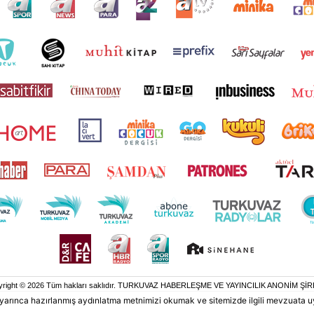
yright © 2026 Tüm hakları saklıdır. TURKUVAZ HABERLEŞME VE YAYINCILIK ANONİM ŞİR
 uyarınca hazırlanmış aydınlatma metnimizi okumak ve sitemizde ilgili mevzuata u