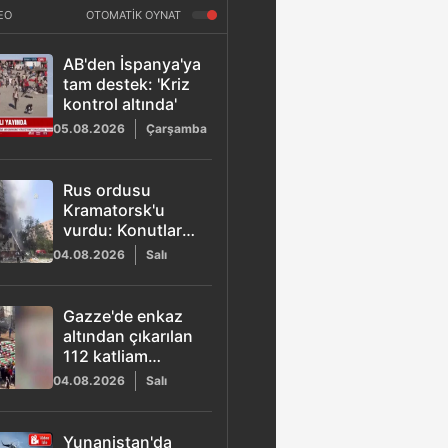
EO
OTOMATİK OYNAT
AB'den İspanya'ya
tam destek: 'Kriz
kontrol altında'
05.08.2026
Çarşamba
Rus ordusu
Kramatorsk'u
vurdu: Konutlarda
yangın çıktı
04.08.2026
Salı
Gazze'de enkaz
altından çıkarılan
112 katliam
mağduru için
04.08.2026
Salı
toplu tören
düzenlendi
Yunanistan'da