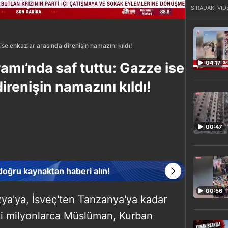
SIRADAKİ VİD
se enkazlar arasında direnişin namazını kıldı!
04:17
mı’nda saf tuttu: Gazze ise
irenişin namazını kıldı!
00:47
 doğru kaynaktan haberi alın!
00:56
a'ya, İsveç'ten Tanzanya'ya kadar
ki milyonlarca Müslüman, Kurban