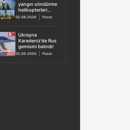
yangın söndürme
helikopterleri
havada çarpıştı:
02.08.2026
Pazar
Kaza anı
kamerada!
Ukrayna
Karadeniz'de Rus
gemisini batırdı!
02.08.2026
Pazar