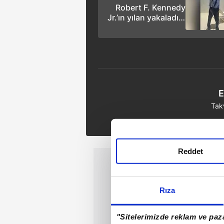
Robert F. Kennedy
Jr.’ın yılan yakaladığı
anlar: İşte o
görüntüler
E
Tak
Reddet
Rıza
"Sitelerimizde reklam ve paza