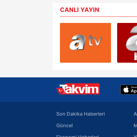
mevzuata uygun olarak kullanılan
CANLI YAYIN
Son Dakika Haberleri
A
Güncel
M
Ekonomi Haberleri
Y