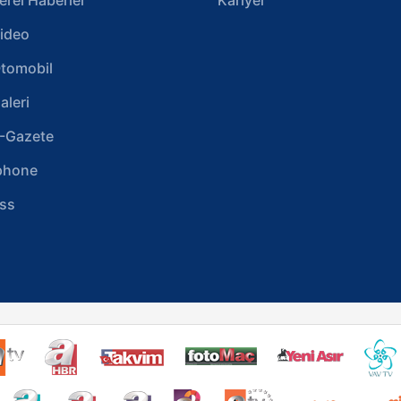
ideo
tomobil
aleri
-Gazete
phone
ss