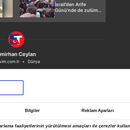
İsrail’den Arife
Günü'nde de zulüm:
Han Yunus’ta
sivillerin olduğu araç
vuruldu!
mirhan Ceylan
vim.com.tr
Dünya
Bilgiler
Reklam Ayarları
rlama faaliyetlerinin yürütülmesi amaçları ile çerezler kullan