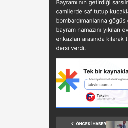
Bayramı'nın getirdiği sarsıl
camilerde saf tutup kucaklaş
bombardımanlarına göğüs ge
bayram namazını yıkılan evl
enkazları arasında kılarak 
dersi verdi.
ÖNCEKİ HABER