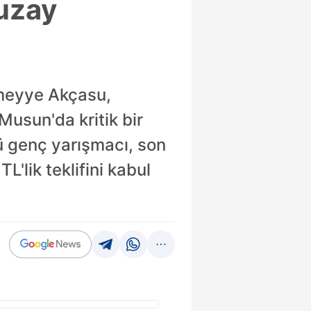
 uzay
ümeyye Akçasu,
Musun'da kritik bir
ü genç yarışmacı, son
L'lik teklifini kabul