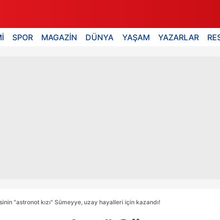
İ
SPOR
MAGAZİN
DÜNYA
YAŞAM
YAZARLAR
RE
inin "astronot kızı" Sümeyye, uzay hayalleri için kazandı!