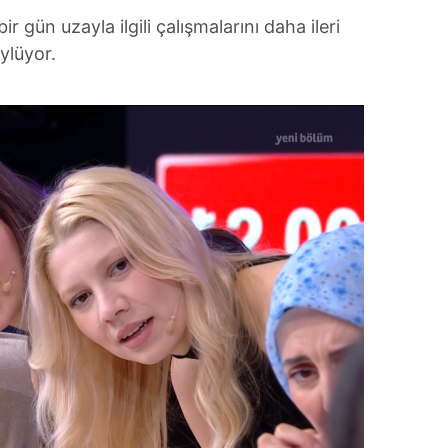
 çerezlerle ilgili bilgi almak için lütfen
tıklayınız
.
r gün uzayla ilgili çalışmalarını daha ileri
ylüyor.