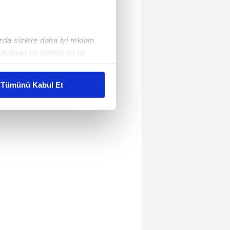
ızda sizlere daha iyi reklam
duğunu ve sizlere en iyi
liyetlerimizi karşılamak
Tümünü Kabul Et
ar gösterilmeyecektir."
çerezler kullanılmaktadır. Bu
u hizmetlerinin sunulması
i ve sizlere yönelik
nılacaktır.
kin detaylı bilgi için Ayarlar
ak ve sitemizde ilgili