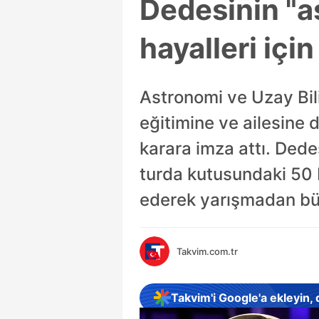
Dedesinin "a
hayalleri içi
Astronomi ve Uzay Bil
eğitimine ve ailesine d
karara imza attı. Dede
turda kutusundaki 50 bi
ederek yarışmadan büy
Takvim.com.tr
Takvim'i Google'a ekleyin,