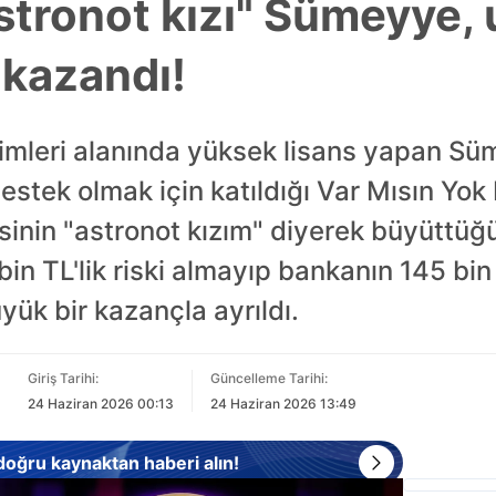
stronot kızı" Sümeyye,
n kazandı!
imleri alanında yüksek lisans yapan S
estek olmak için katıldığı Var Mısın Yok 
sinin "astronot kızım" diyerek büyüttüğ
n TL'lik riski almayıp bankanın 145 bin T
ük bir kazançla ayrıldı.
Giriş Tarihi:
Güncelleme Tarihi:
24 Haziran 2026 00:13
24 Haziran 2026 13:49
 doğru kaynaktan haberi alın!