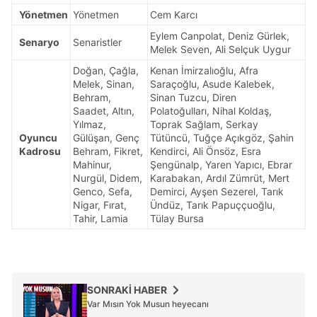
Yönetmen
Yönetmen
Cem Karcı
Eylem Canpolat, Deniz Gürlek,
Senaryo
Senaristler
Melek Seven, Ali Selçuk Uygur
Doğan, Çağla,
Kenan İmirzalıoğlu, Afra
Melek, Sinan,
Saraçoğlu, Asude Kalebek,
Behram,
Sinan Tuzcu, Diren
Saadet, Altın,
Polatoğulları, Nihal Koldaş,
Yılmaz,
Toprak Sağlam, Serkay
Oyuncu
Gülüşan, Genç
Tütüncü, Tuğçe Açıkgöz, Şahin
Kadrosu
Behram, Fikret,
Kendirci, Ali Önsöz, Esra
Mahinur,
Şengünalp, Yaren Yapıcı, Ebrar
Nurgül, Didem,
Karabakan, Ardıl Zümrüt, Mert
Genco, Sefa,
Demirci, Ayşen Sezerel, Tarık
Nigar, Fırat,
Ündüz, Tarık Papuççuoğlu,
Tahir, Lamia
Tülay Bursa
SONRAKİ HABER
Var Mısın Yok Musun heyecanı