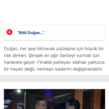
Çerezlere ilişkin tercihlerinizi aşağıda yer alan panel
vasıtasıyla belirleyebilirsiniz. Çerezlere ilişkin detaylı bilgi
için Ayarlar butonuna tıklayabilir,
Çerez Bilgilendirme
Metnimizi
ziyaret edebilirsiniz.
“Bitti Doğan…”
6698 sayılı Kişisel Verilerin Korunması Kanunu uyarınca
hazırlanmış Aydınlatma Metnimizi okumak ve sitemizde
ilgili mevzuata uygun olarak kullanılan çerezlerle ilgili bilgi
Doğan, her şeyi bitirecek yüzleşme için büyük bir
almak için lütfen
tıklayınız
.
risk alırken; Şimşek en ağır darbeyi vurmak için
harekete geçer. Finalde patlayan silahlar yalnızca
bir hayatı değil, herkesin kaderini değiştirecektir.