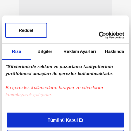
Reddet
Rıza
Bilgiler
Reklam Ayarları
Hakkında
"Sitelerimizde reklam ve pazarlama faaliyetlerinin
yürütülmesi amaçları ile çerezler kullanılmaktadır.
Bu çerezler, kullanıcıların tarayıcı ve cihazlarını
tanımlayarak çalışırlar.
Bu çerezlere izin vermeniz halinde sizlere özel
kişiselleştirilmiş reklamlar sunabilir, sayfalarımızda sizlere
Tümünü Kabul Et
daha iyi reklam deneyimi yaşatabiliriz. Bunu yaparken
amacımızın size daha iyi bir reklam deneyimi sunmak