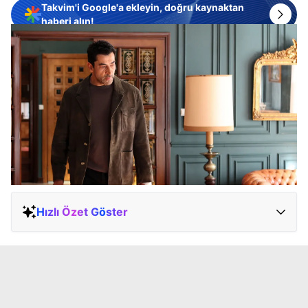
Takvim'i Google'a ekleyin, doğru kaynaktan
haberi alın!
Hızlı Özet Göster