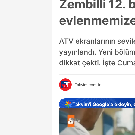
Zembilli 12.
evlenmemize 
ATV ekranlarının sevil
yayınlandı. Yeni bölü
dikkat çekti. İşte Cum
Takvim.com.tr
Takvim'i Google'a ekleyin,