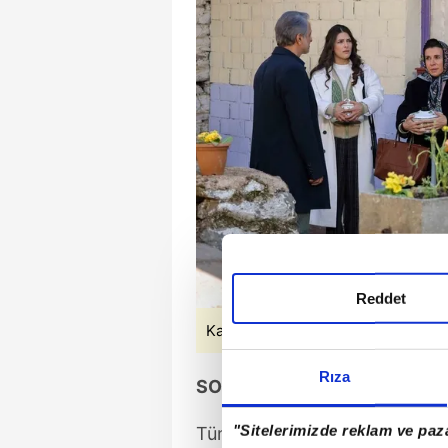
Reddet
Kaynak: atv
Rıza
SON BÖLÜMDE NELER OLDU
"Sitelerimizde reklam ve paza
Tüm kasabalı el birliğiyle ya