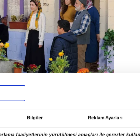
Bilgiler
Reklam Ayarları
?
rlama faaliyetlerinin yürütülmesi amaçları ile çerezler kullan
ngını söndürmeye çalışsa da Adem'in dükkânı