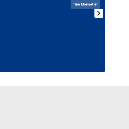
 çerezlerle ilgili bilgi almak için lütfen
tıklayınız
.
Tüm Manşetler