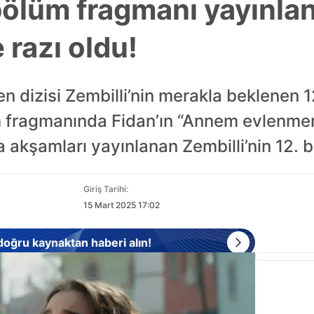
 bölüm fragmanı yayınl
razı oldu!
en dizisi Zembilli’nin merakla beklenen 
m fragmanında Fidan’ın “Annem evlenmemi
a akşamları yayınlanan Zembilli’nin 12. 
Giriş Tarihi:
15 Mart 2025 17:02
 doğru kaynaktan haberi alın!