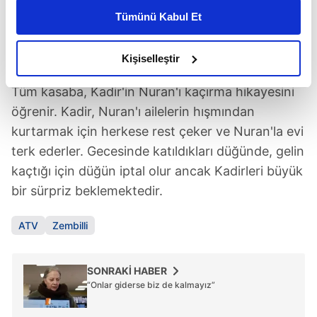
kişiselleştirilmiş reklamlar sunabilir, sayfalarımızda sizlere
Tümünü Kabul Et
daha iyi reklam deneyimi yaşatabiliriz. Bunu yaparken
amacımızın size daha iyi bir reklam deneyimi sunmak
Kaynak: atv
olduğunu ve sizlere en iyi içerikleri sunabilmek adına
Kişiselleştir
elimizden gelen çabayı gösterdiğimizi ve bu noktada,
Tüm kasaba, Kadir'in Nuran'ı kaçırma hikayesini
reklamların maliyetlerimizi karşılamak noktasında tek gelir
kalemimiz olduğunu sizlere hatırlatmak isteriz.
öğrenir. Kadir, Nuran'ı ailelerin hışmından
kurtarmak için herkese rest çeker ve Nuran'la evi
Her halükârda, kullanıcılar, bu çerezlere izin vermedikleri
terk ederler. Gecesinde katıldıkları düğünde, gelin
takdirde, kullanıcılara hedefli reklamlar
kaçtığı için düğün iptal olur ancak Kadirleri büyük
gösterilmeyecektir."
bir sürpriz beklemektedir.
Sizlere daha iyi bir hizmet sunabilmek için İnternet
ATV
Zembilli
Sitemizde kendimize ve üçüncü kişilere ait çerezler
kullanılmaktadır. Bu çerezler vasıtasıyla çeşitli kişisel
verileriniz işlenmekte olup gerekli olan çerezler bilgi
SONRAKİ HABER
toplumu hizmetlerinin sunulması amacıyla
“Onlar giderse biz de kalmayız”
kullanılmaktadır. Diğer çerezler, sitemizin daha işlevsel
kılınması ve kişiselleştirilmesi ve sizlere yönelik