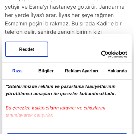
yetişir ve Esma'yı hastaneye götürür. Jandarma
her yerde İlyas'ı arar. İlyas her şeye rağmen
Esma'nın peşini bırakmaz. Bu sırada Kadir'e bir
telefon gelir, şehirde zengin birinin kızı
evleniyordur. Kadir, Vahit'i ikna etmek için camiye
gider. Yaptığı bir sakarlıkla hoparlörün ses
Reddet
düğmesine dokunur.
Rıza
Bilgiler
Reklam Ayarları
Hakkında
"Sitelerimizde reklam ve pazarlama faaliyetlerinin
yürütülmesi amaçları ile çerezler kullanılmaktadır.
Bu çerezler, kullanıcıların tarayıcı ve cihazlarını
tanımlayarak çalışırlar.
Bu çerezlere izin vermeniz halinde sizlere özel