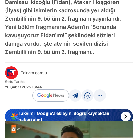
Damlasu İkizoğlu (Fidan), Atakan Hoşgören
(İlyas) gibi isimlerin kadrosunda yer aldığı
Zembilli’nin 9. bölüm 2. fragmanı yayınlandı.
Yeni bölüm fragmanına Adem’in “Sonunda
kavuşuyoruz Fidan’ım!” şeklindeki sözleri
damga vurdu. İşte atv’nin sevilen dizisi
Zembilli’nin 9. bölüm 2. fragmanı...
Takvim.com.tr
Giriş Tarihi:
26 Şubat 2025 16:44
Takvim'i Google'a ekleyin, doğru kaynaktan
haberi alın!