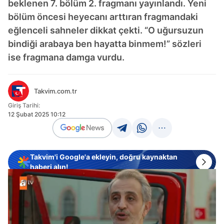
beklenen 7. bölüm 2. fragmanı yayınlandı. Yeni
bölüm öncesi heyecanı arttıran fragmandaki
eğlenceli sahneler dikkat çekti. “O uğursuzun
bindiği arabaya ben hayatta binmem!” sözleri
ise fragmana damga vurdu.
Takvim.com.tr
Giriş Tarihi:
12 Şubat 2025 10:12
Takvim'i Google'a ekleyin, doğru kaynaktan
haberi alın!