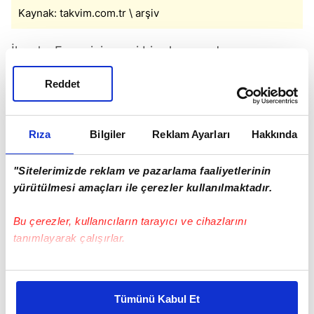
Kaynak: takvim.com.tr \ arşiv
İlyas'ın Esma için yeni bir planı vardır ve
Hayriye'yi planına dahil eder. Adem, Fidan'a
Reddet
yüzük alır ve barışma planları yapar.
Rıza
Bilgiler
Reklam Ayarları
Hakkında
"Sitelerimizde reklam ve pazarlama faaliyetlerinin
yürütülmesi amaçları ile çerezler kullanılmaktadır.
Bu çerezler, kullanıcıların tarayıcı ve cihazlarını
tanımlayarak çalışırlar.
Bu çerezlere izin vermeniz halinde sizlere özel
kişiselleştirilmiş reklamlar sunabilir, sayfalarımızda sizlere
Tümünü Kabul Et
daha iyi reklam deneyimi yaşatabiliriz. Bunu yaparken