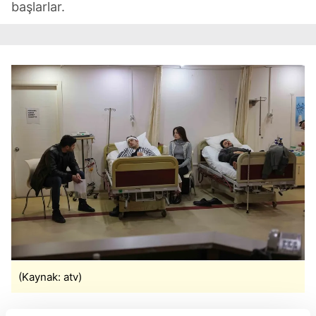
başlarlar.
(Kaynak: atv)
Kadir, Vahit'i köyün birindeki düğüne, davulcu