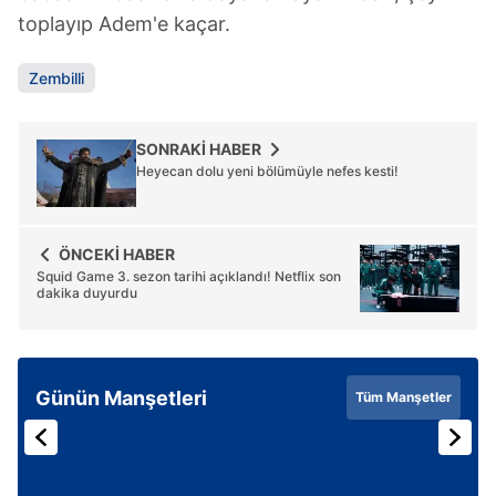
için Ayarlar butonuna tıklayabilir,
Çerez Bilgilendirme
toplayıp Adem'e kaçar.
Metnimizi
ziyaret edebilirsiniz.
Zembilli
6698 sayılı Kişisel Verilerin Korunması Kanunu uyarınca
hazırlanmış Aydınlatma Metnimizi okumak ve sitemizde
ilgili mevzuata uygun olarak kullanılan çerezlerle ilgili bilgi
SONRAKİ HABER
Heyecan dolu yeni bölümüyle nefes kesti!
almak için lütfen
tıklayınız
.
ÖNCEKİ HABER
Squid Game 3. sezon tarihi açıklandı! Netflix son
dakika duyurdu
Günün Manşetleri
Tüm Manşetler