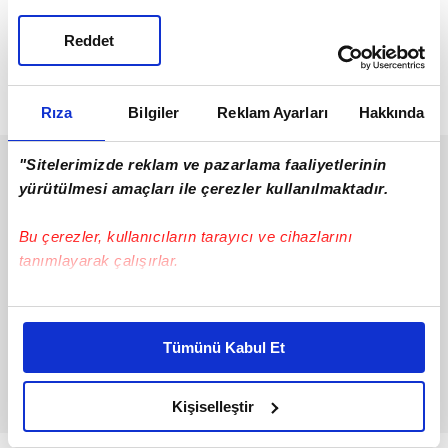
olarak gitmeye ikna eder. Ancak düğünde attan
Reddet
düşüp yaralanırlar ve hastaneye kaldırılırlar.
Nuran hastanede Kadir'in yanında kalır, ilk defa
Kadir'e, onu nasıl sevdiğini anlatır.
Rıza
Bilgiler
Reklam Ayarları
Hakkında
"Sitelerimizde reklam ve pazarlama faaliyetlerinin
yürütülmesi amaçları ile çerezler kullanılmaktadır.
Bu çerezler, kullanıcıların tarayıcı ve cihazlarını
tanımlayarak çalışırlar.
Bu çerezlere izin vermeniz halinde sizlere özel
kişiselleştirilmiş reklamlar sunabilir, sayfalarımızda sizlere
Tümünü Kabul Et
daha iyi reklam deneyimi yaşatabiliriz. Bunu yaparken
amacımızın size daha iyi bir reklam deneyimi sunmak
olduğunu ve sizlere en iyi içerikleri sunabilmek adına
Kişiselleştir
elimizden gelen çabayı gösterdiğimizi ve bu noktada,