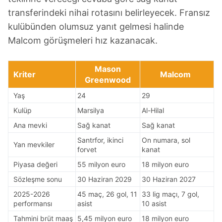
transferindeki nihai rotasını belirleyecek. Fransız
kulübünden olumsuz yanıt gelmesi halinde
Malcom görüşmeleri hız kazanacak.
Mason
Kriter
Malcom
Greenwood
Yaş
24
29
Kulüp
Marsilya
Al-Hilal
Ana mevki
Sağ kanat
Sağ kanat
Santrfor, ikinci
On numara, sol
Yan mevkiler
forvet
kanat
Piyasa değeri
55 milyon euro
18 milyon euro
Sözleşme sonu
30 Haziran 2029
30 Haziran 2027
2025-2026
45 maç, 26 gol, 11
33 lig maçı, 7 gol,
performansı
asist
10 asist
Tahmini brüt maaş
5,45 milyon euro
18 milyon euro