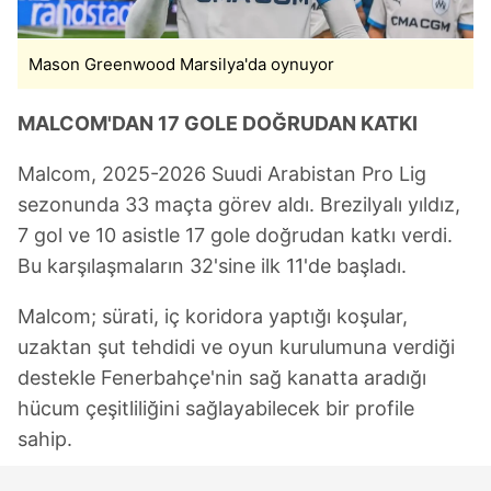
için Ayarlar butonuna tıklayabilir,
Çerez Bilgilendirme
Metnimizi
ziyaret edebilirsiniz.
Mason Greenwood Marsilya'da oynuyor
6698 sayılı Kişisel Verilerin Korunması Kanunu uyarınca
hazırlanmış Aydınlatma Metnimizi okumak ve sitemizde
MALCOM'DAN 17 GOLE DOĞRUDAN KATKI
ilgili mevzuata uygun olarak kullanılan çerezlerle ilgili bilgi
Malcom, 2025-2026 Suudi Arabistan Pro Lig
almak için lütfen
tıklayınız
.
sezonunda 33 maçta görev aldı. Brezilyalı yıldız,
7 gol ve 10 asistle 17 gole doğrudan katkı verdi.
Bu karşılaşmaların 32'sine ilk 11'de başladı.
Malcom; sürati, iç koridora yaptığı koşular,
uzaktan şut tehdidi ve oyun kurulumuna verdiği
destekle Fenerbahçe'nin sağ kanatta aradığı
hücum çeşitliliğini sağlayabilecek bir profile
sahip.