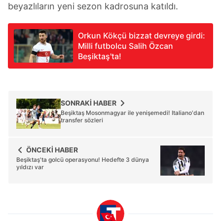
toplumu hizmetlerinin sunulması amacıyla
beyazlıların yeni sezon kadrosuna katıldı.
kullanılmaktadır. Diğer çerezler, sitemizin daha işlevsel
kılınması ve kişiselleştirilmesi ve sizlere yönelik
Orkun Kökçü bizzat devreye girdi:
reklam/pazarlama faaliyetlerinin yapılması, amaçlarıyla
Milli futbolcu Salih Özcan
sınırlı olarak açık rızanız dahilinde kullanılacaktır.
Beşiktaş'ta!
Çerezlere ilişkin tercihlerinizi aşağıda yer alan panel
vasıtasıyla belirleyebilirsiniz. Çerezlere ilişkin detaylı bilgi
için Ayarlar butonuna tıklayabilir,
Çerez Bilgilendirme
SONRAKİ HABER
Metnimizi
ziyaret edebilirsiniz.
Beşiktaş Mosonmagyar ile yenişemedi! Italiano'dan
transfer sözleri
6698 sayılı Kişisel Verilerin Korunması Kanunu uyarınca
hazırlanmış Aydınlatma Metnimizi okumak ve sitemizde
ÖNCEKİ HABER
ilgili mevzuata uygun olarak kullanılan çerezlerle ilgili bilgi
Beşiktaş'ta golcü operasyonu! Hedefte 3 dünya
yıldızı var
almak için lütfen
tıklayınız
.