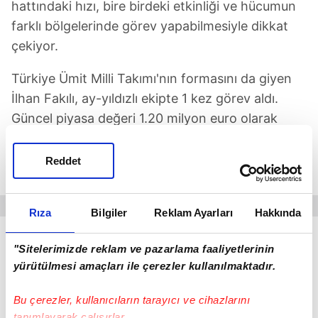
hattındaki hızı, bire birdeki etkinliği ve hücumun
farklı bölgelerinde görev yapabilmesiyle dikkat
çekiyor.
Türkiye Ümit Milli Takımı'nın formasını da giyen
İlhan Fakılı, ay-yıldızlı ekipte 1 kez görev aldı.
Güncel piyasa değeri 1.20 milyon euro olarak
gösterilen 20 yaşındaki futbolcu, Beşiktaş'a
transfer olmadan önce Clermont ile 30 Haziran
Reddet
2027'ye kadar sözleşme sahibiydi.
Rıza
Bilgiler
Reklam Ayarları
Hakkında
"Sitelerimizde reklam ve pazarlama faaliyetlerinin
yürütülmesi amaçları ile çerezler kullanılmaktadır.
Bu çerezler, kullanıcıların tarayıcı ve cihazlarını
tanımlayarak çalışırlar.