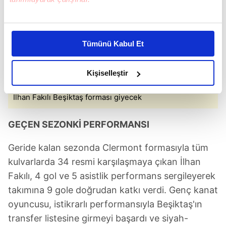
Bu çerezlere izin vermeniz halinde sizlere özel
kişiselleştirilmiş reklamlar sunabilir, sayfalarımızda sizlere
Tümünü Kabul Et
daha iyi reklam deneyimi yaşatabiliriz. Bunu yaparken
amacımızın size daha iyi bir reklam deneyimi sunmak
olduğunu ve sizlere en iyi içerikleri sunabilmek adına
Kişiselleştir
elimizden gelen çabayı gösterdiğimizi ve bu noktada,
reklamların maliyetlerimizi karşılamak noktasında tek gelir
İlhan Fakılı Beşiktaş forması giyecek
kalemimiz olduğunu sizlere hatırlatmak isteriz.
GEÇEN SEZONKİ PERFORMANSI
Her halükârda, kullanıcılar, bu çerezlere izin vermedikleri
takdirde, kullanıcılara hedefli reklamlar
Geride kalan sezonda Clermont formasıyla tüm
gösterilmeyecektir."
kulvarlarda 34 resmi karşılaşmaya çıkan İlhan
Fakılı, 4 gol ve 5 asistlik performans sergileyerek
Sizlere daha iyi bir hizmet sunabilmek için İnternet
takımına 9 gole doğrudan katkı verdi. Genç kanat
Sitemizde kendimize ve üçüncü kişilere ait çerezler
oyuncusu, istikrarlı performansıyla Beşiktaş'ın
kullanılmaktadır. Bu çerezler vasıtasıyla çeşitli kişisel
verileriniz işlenmekte olup gerekli olan çerezler bilgi
transfer listesine girmeyi başardı ve siyah-