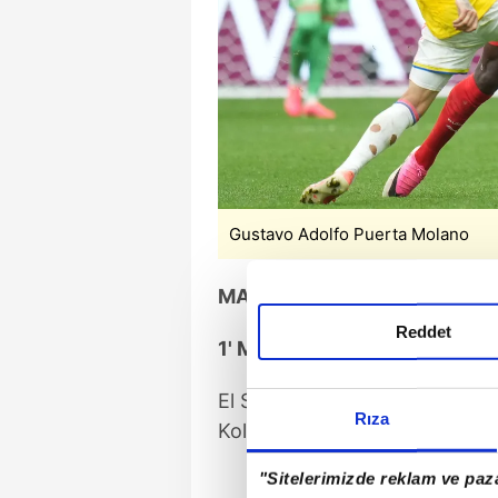
Gustavo Adolfo Puerta Molano
MAÇTAN DAKİKALAR
Reddet
1' Maç başladı
El Salvadorlu hakem Iván Barto
Rıza
Kolombiya karşılaşması Vanco
"Sitelerimizde reklam ve paza