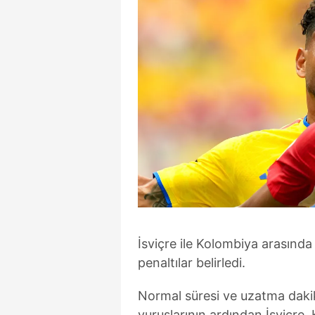
İsviçre ile Kolombiya arasınd
penaltılar belirledi.
Normal süresi ve uzatma dakik
vuruşlarının ardından İsviçre,