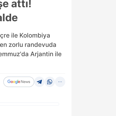
e attı!
alde
içre ile Kolombiya
iten zorlu randevuda
Temmuz'da Arjantin ile