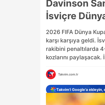
Davinson San
İsviçre Düny
2026 FIFA Dünya Kupası
karşı karşıya geldi. İ
rakibini penaltılarda 
kozlarını paylaşacak. İ
Takvim.com.tr
Takvim'i Google'a ekleyin,