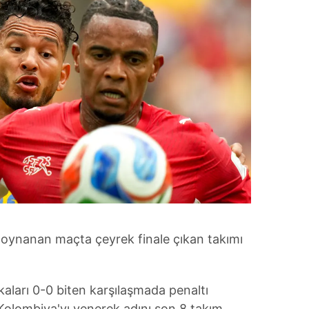
a oynanan maçta çeyrek finale çıkan takımı
aları 0-0 biten karşılaşmada penaltı
 Kolombiya'yı yenerek adını son 8 takım