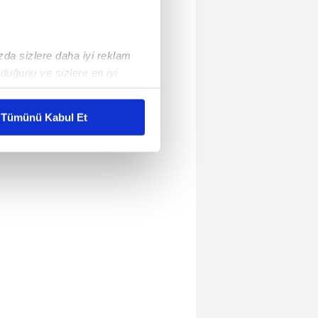
ızda sizlere daha iyi reklam
duğunu ve sizlere en iyi
liyetlerimizi karşılamak
Tümünü Kabul Et
ar gösterilmeyecektir."
çerezler kullanılmaktadır. Bu
u hizmetlerinin sunulması
i ve sizlere yönelik
nılacaktır.
kin detaylı bilgi için Ayarlar
ak ve sitemizde ilgili