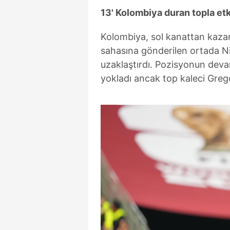
mevzuata uygun olarak kullanılan
13' Kolombiya duran topla etki
Kolombiya, sol kanattan kazan
sahasına gönderilen ortada Nik
uzaklaştırdı. Pozisyonun dev
yokladı ancak top kaleci Grego