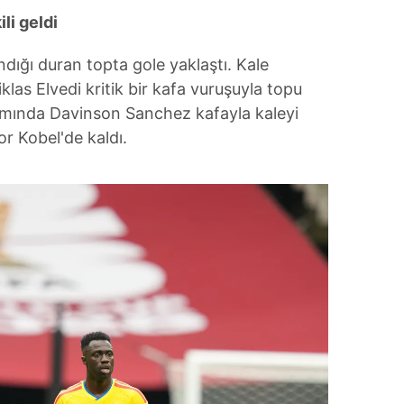
 çerezlerle ilgili bilgi almak için lütfen
tıklayınız
.
li geldi
dığı duran topta gole yaklaştı. Kale
las Elvedi kritik bir kafa vuruşuyla topu
amında Davinson Sanchez kafayla kaleyi
r Kobel'de kaldı.