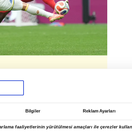
n ilk düdüğünü çaldı ve İsviçre -
Bilgiler
Reklam Ayarları
uver'da başladı.
rlama faaliyetlerinin yürütülmesi amaçları ile çerezler kullan