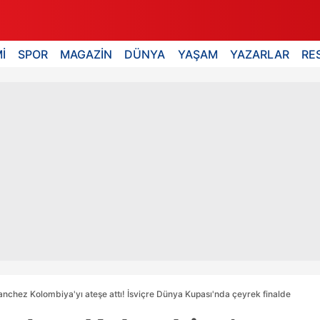
İ
SPOR
MAGAZİN
DÜNYA
YAŞAM
YAZARLAR
RE
nchez Kolombiya'yı ateşe attı! İsviçre Dünya Kupası'nda çeyrek finalde