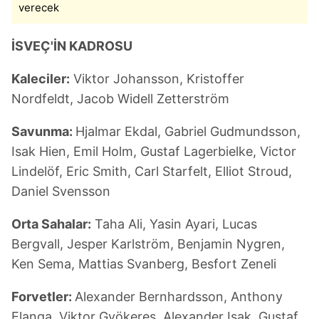
verecek
İSVEÇ'İN KADROSU
Kaleciler:
Viktor Johansson, Kristoffer
Nordfeldt, Jacob Widell Zetterström
Savunma:
Hjalmar Ekdal, Gabriel Gudmundsson,
Isak Hien, Emil Holm, Gustaf Lagerbielke, Victor
Lindelöf, Eric Smith, Carl Starfelt, Elliot Stroud,
Daniel Svensson
Orta Sahalar:
Taha Ali, Yasin Ayari, Lucas
Bergvall, Jesper Karlström, Benjamin Nygren,
Ken Sema, Mattias Svanberg, Besfort Zeneli
Forvetler:
Alexander Bernhardsson, Anthony
Elanga, Viktor Gyökeres, Alexander Isak, Gustaf