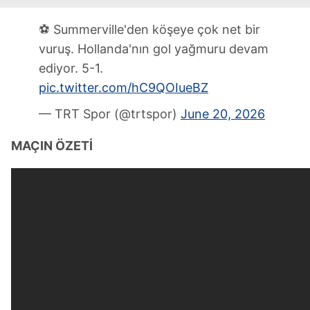
⚽ Summerville'den köşeye çok net bir
vuruş. Hollanda'nın gol yağmuru devam
ediyor. 5-1.
pic.twitter.com/hC9QOIueBZ
— TRT Spor (@trtspor)
June 20, 2026
MAÇIN ÖZETİ