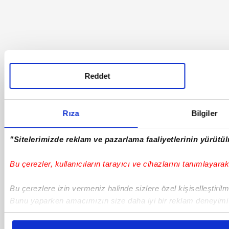
Reddet
Rıza
Bilgiler
"Sitelerimizde reklam ve pazarlama faaliyetlerinin yürütülm
Bu çerezler, kullanıcıların tarayıcı ve cihazlarını tanımlayarak 
Bu çerezlere izin vermeniz halinde sizlere özel kişiselleştiril
Bunu yaparken amacımızın size daha iyi bir reklam deneyimi s
çabayı gösterdiğimizi ve bu noktada, reklamların maliyetlerimi