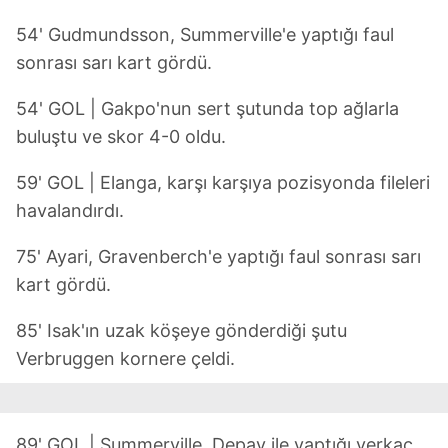
54' Gudmundsson, Summerville'e yaptığı faul
sonrası sarı kart gördü.
54' GOL | Gakpo'nun sert şutunda top ağlarla
buluştu ve skor 4-0 oldu.
59' GOL | Elanga, karşı karşıya pozisyonda fileleri
havalandırdı.
75' Ayari, Gravenberch'e yaptığı faul sonrası sarı
kart gördü.
85' Isak'ın uzak köşeye gönderdiği şutu
Verbruggen kornere çeldi.
89' GOL | Summerville, Depay ile yaptığı verkaç