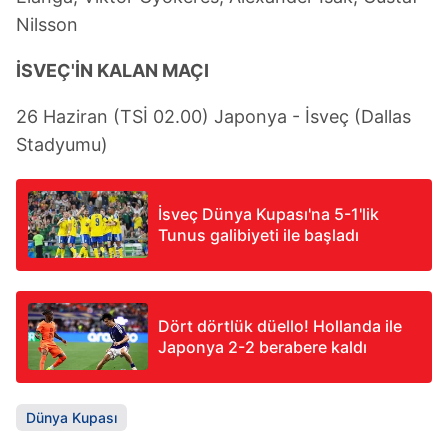
Nilsson
İSVEÇ'İN KALAN MAÇI
26 Haziran (TSİ 02.00) Japonya - İsveç (Dallas
Stadyumu)
İsveç Dünya Kupası'na 5-1'lik
Tunus galibiyeti ile başladı
Dört dörtlük düello! Hollanda ile
Japonya 2-2 berabere kaldı
Dünya Kupası