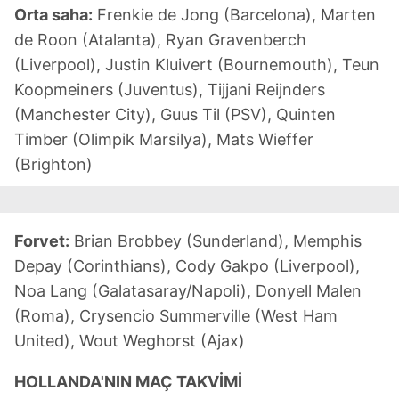
Orta saha:
Frenkie de Jong (Barcelona), Marten
de Roon (Atalanta), Ryan Gravenberch
(Liverpool), Justin Kluivert (Bournemouth), Teun
Koopmeiners (Juventus), Tijjani Reijnders
(Manchester City), Guus Til (PSV), Quinten
Timber (Olimpik Marsilya), Mats Wieffer
(Brighton)
Forvet:
Brian Brobbey (Sunderland), Memphis
Depay (Corinthians), Cody Gakpo (Liverpool),
Noa Lang (Galatasaray/Napoli), Donyell Malen
(Roma), Crysencio Summerville (West Ham
United), Wout Weghorst (Ajax)
HOLLANDA'NIN MAÇ TAKVİMİ