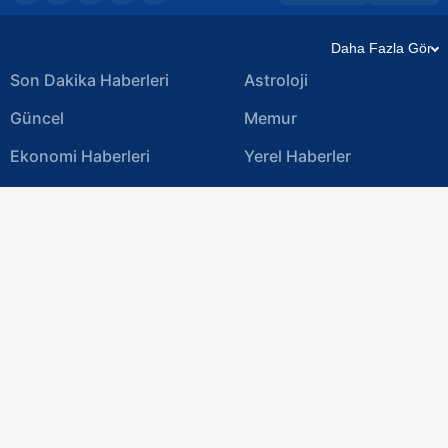
Daha Fazla Gör
Son Dakika Haberleri
Astroloji
Güncel
Memur
Ekonomi Haberleri
Yerel Haberler
Magazin Haberleri
Video
Spor Haberleri
Otomobil
Emekli Haberleri
Galeri
Namaz Vakitleri
E-Gazete
Hava Durumu Tüm İller
Iphone
Sağlık
Rss
Günün Takvim Gazetesi
Gizlilik Bildirimi