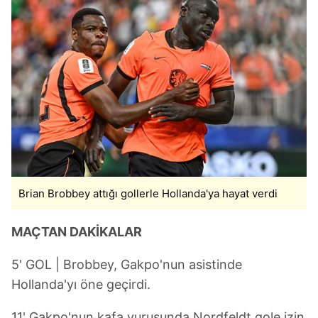
Brian Brobbey attığı gollerle Hollanda'ya hayat verdi
MAÇTAN DAKİKALAR
5' GOL | Brobbey, Gakpo'nun asistinde
Hollanda'yı öne geçirdi.
11' Gakpo'nun kafa vuruşunda Nordfeldt gole izin