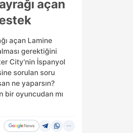
ayrağı açan
destek
rağı açan Lamine
lması gerektiğini
er City'nin İspanyol
sine sorulan soru
lsan ne yaparsın?
n bir oyuncudan mı