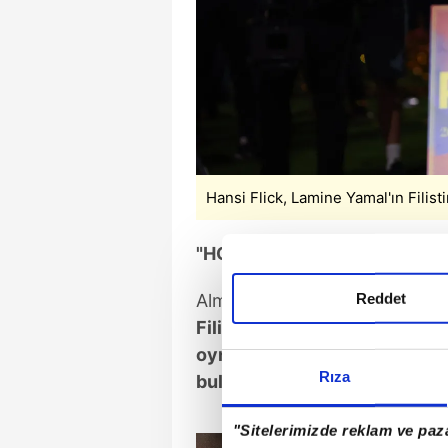
Hansi Flick, Lamine Yamal'ın Filist
"HOŞUMA GİTMEDİ"
Reddet
Alman teknik direktör konu h
Filistin bayrağı açmasının ho
oynuyoruz ve insanların bizd
Rıza
bulundurmalıyız."
ifadelerini 
"Sitelerimizde reklam ve paza