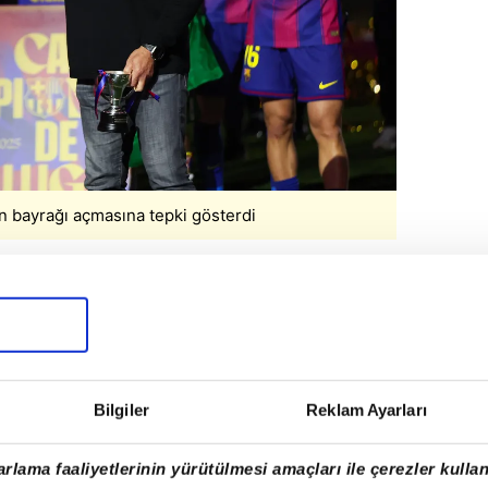
in bayrağı açmasına tepki gösterdi
akkında yaptığı açıklamada;
"Yamal'a
şuma gitmediğini söyledim. Biz futbol
en beklentilerini göz önünde
Bilgiler
Reklam Ayarları
kullanmıştı.
rlama faaliyetlerinin yürütülmesi amaçları ile çerezler kullan