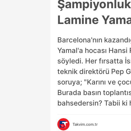
Şampiyonluk 
Lamine Yamal
Barcelona'nın kazandı
Yamal'a hocası Hansi 
söyledi. Her fırsatta 
teknik direktörü Pep G
soruya; "Karını ve çoc
Burada basın toplantı
bahsedersin? Tabii ki h
Takvim.com.tr