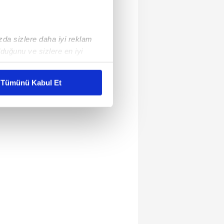
ızda sizlere daha iyi reklam
duğunu ve sizlere en iyi
liyetlerimizi karşılamak
Tümünü Kabul Et
ar gösterilmeyecektir."
çerezler kullanılmaktadır. Bu
u hizmetlerinin sunulması
i ve sizlere yönelik
nılacaktır.
kin detaylı bilgi için Ayarlar
ak ve sitemizde ilgili