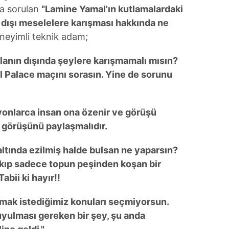
da sorulan
"Lamine Yamal'ın kutlamalardaki
 dışı meselelere karışması hakkında ne
neyimli teknik adam;
alanın dışında şeylere karışmamalı mısın?
l Palace maçını sorasın. Yine de sorunu
lyonlarca insan ona özenir ve görüşü
e görüşünü paylaşmalıdır.
 altında ezilmiş halde bulsan ne yaparsın?
ıkıp sadece topun peşinden koşan bir
bii ki hayır!!
mak istediğimiz konuları seçmiyorsun.
yulması gereken bir şey, şu anda