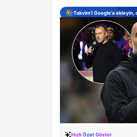
Takvim'i Google'a ekleyin,
Hızlı Özet Göster