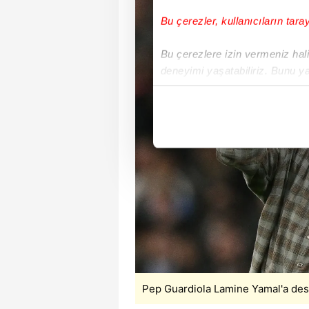
Bu çerezler, kullanıcıların tara
Bu çerezlere izin vermeniz halin
deneyimi yaşatabiliriz. Bunu y
içerikleri sunabilmek adına el
noktasında tek gelir kalemimiz 
Her halükârda, kullanıcılar, bu 
Sizlere daha iyi bir hizmet sun
çerezler vasıtasıyla çeşitli kiş
amacıyla kullanılmaktadır. Diğer
reklam/pazarlama faaliyetlerinin
Çerezlere ilişkin tercihlerinizi 
butonuna tıklayabilir,
Çerez Bi
Pep Guardiola Lamine Yamal'a des
6698 sayılı Kişisel Verilerin 