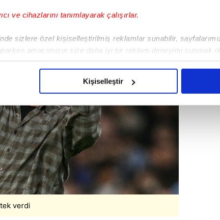
yıcı ve cihazlarını tanımlayarak çalışırlar.
de sizlere özel kişiselleştirilmiş reklamlar sunabilir, sayfalarım
aparken amacımızın size daha iyi bir reklam deneyimi sunmak ol
imizden gelen çabayı gösterdiğimizi ve bu noktada, reklamların ma
olduğunu sizlere hatırlatmak isteriz.
Kişiselleştir
çerezlere izin vermedikleri takdirde, kullanıcılara hedefli reklaml
abilmek için İnternet Sitemizde kendimize ve üçüncü kişilere ait 
isel verileriniz işlenmekte olup gerekli olan çerezler bilgi toplum
 çerezler, sitemizin daha işlevsel kılınması ve kişiselleştirilmes
 yapılması, amaçlarıyla sınırlı olarak açık rızanız dahilinde kulla
aşağıda yer alan panel vasıtasıyla belirleyebilirsiniz. Çerezlere iliş
lgilendirme Metnimizi
ziyaret edebilirsiniz.
tek verdi
Korunması Kanunu uyarınca hazırlanmış Aydınlatma Metnimizi okum