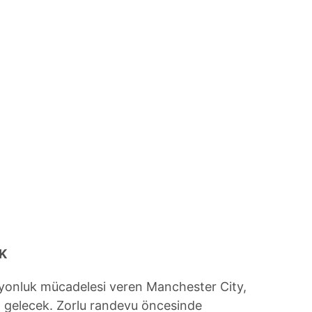
 çerezlerle ilgili bilgi almak için lütfen
tıklayınız
.
K
iyonluk mücadelesi veren Manchester City,
ya gelecek. Zorlu randevu öncesinde