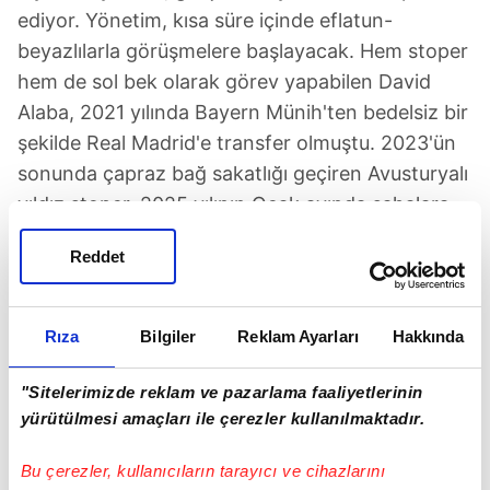
ediyor. Yönetim, kısa süre içinde eflatun-
beyazlılarla görüşmelere başlayacak. Hem stoper
hem de sol bek olarak görev yapabilen David
Alaba, 2021 yılında Bayern Münih'ten bedelsiz bir
şekilde Real Madrid'e transfer olmuştu. 2023'ün
sonunda çapraz bağ sakatlığı geçiren Avusturyalı
yıldız stoper, 2025 yılının Ocak ayında sahalara
dönmüştü. Alaba, bu sakatlık sonrası Real
Reddet
Madrid'de forma şansı bulmakta zorlandı.
Tecrübeli isim, bu sezon oynadığı 11 maçta
sadece 414 dakika sahada kaldı.
Rıza
Bilgiler
Reklam Ayarları
Hakkında
"Sitelerimizde reklam ve pazarlama faaliyetlerinin
Beşiktaş'ta Masuaku yolcu!
yürütülmesi amaçları ile çerezler kullanılmaktadır.
Bu çerezler, kullanıcıların tarayıcı ve cihazlarını