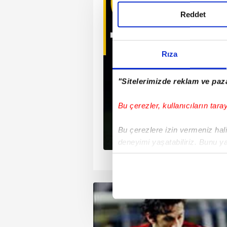
Reddet
enç yıldızı
ından takip ediyor.
Rıza
"Sitelerimizde reklam ve paza
Bu çerezler, kullanıcıların tara
Bu çerezlere izin vermeniz halin
deneyimi yaşatabiliriz. Bunu y
içerikleri sunabilmek adına el
1
2
3
4
noktasında tek gelir kalemimiz 
Her halükârda, kullanıcılar, bu 
Sizlere daha iyi bir hizmet sun
çerezler vasıtasıyla çeşitli kiş