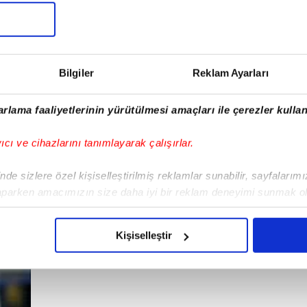
Galatas
Süper Lig'in 
çalışmaların
Bilgiler
Reklam Ayarları
kırmızılılar,
yıldızları M
rlama faaliyetlerinin yürütülmesi amaçları ile çerezler kullan
peşinde. İşt
yıcı ve cihazlarını tanımlayarak çalışırlar.
de sizlere özel kişiselleştirilmiş reklamlar sunabilir, sayfalarım
aparken amacımızın size daha iyi bir reklam deneyimi sunmak ol
imizden gelen çabayı gösterdiğimizi ve bu noktada, reklamların ma
5
6
7
8
9
10
olduğunu sizlere hatırlatmak isteriz.
Kişiselleştir
çerezlere izin vermedikleri takdirde, kullanıcılara hedefli reklaml
abilmek için İnternet Sitemizde kendimize ve üçüncü kişilere ait 
isel verileriniz işlenmekte olup gerekli olan çerezler bilgi toplum