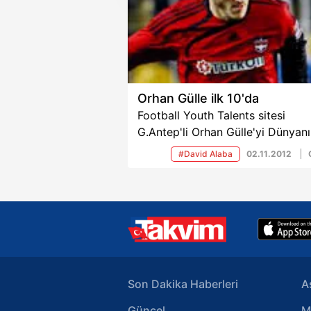
amacıyla kullanılmaktadır. Diğer
reklam/pazarlama faaliyetlerinin
Çerezlere ilişkin tercihlerinizi 
butonuna tıklayabilir,
Çerez Bi
Orhan Gülle ilk 10'da
Football Youth Talents sitesi
6698 sayılı Kişisel Verilerin 
G.Antep'li Orhan Gülle'yi Dünyan
mevzuata uygun olarak kullanılan
iyi 2000 genç yıldızı arasında 10.
#David Alaba
02.11.2012
sırada gösterdi.
Son Dakika Haberleri
A
Güncel
M