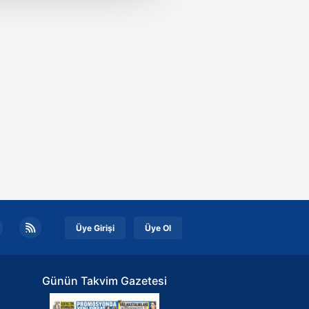
i ve sizlere yönelik
nılacaktır.
kin detaylı bilgi için Ayarlar
ak ve sitemizde ilgili
Üye Girişi
Üye Ol
Günün Takvim Gazetesi