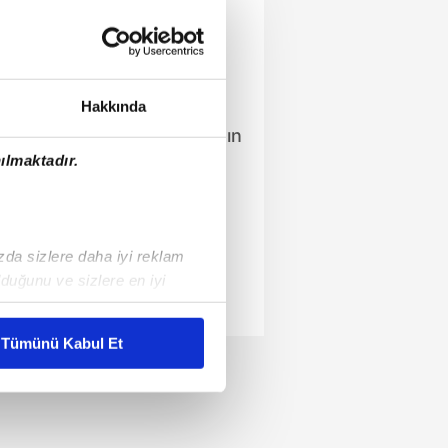
aray'a
lideri Galatasaray, transfer
a erkenden başladı. Sarı
Hakkında
 Barcelona ve Real Madrid'in
arc Casado ve David Alaba'nın
ılmaktadır.
e yaşananlar...
ızda sizlere daha iyi reklam
duğunu ve sizlere en iyi
liyetlerimizi karşılamak
Tümünü Kabul Et
ar gösterilmeyecektir."
çerezler kullanılmaktadır. Bu
u hizmetlerinin sunulması