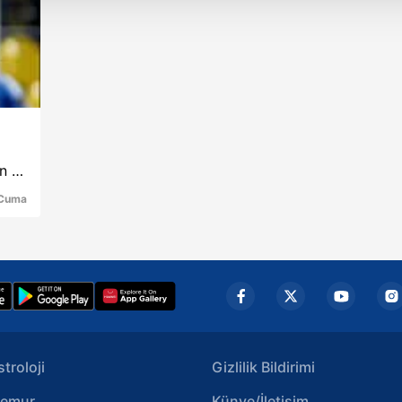
 çerezler, sitemizin daha işlevsel kılınması ve kişiselleştirilmes
 yapılması, amaçlarıyla sınırlı olarak açık rızanız dahilinde kulla
aşağıda yer alan panel vasıtasıyla belirleyebilirsiniz. Çerezlere iliş
lgilendirme Metnimizi
ziyaret edebilirsiniz.
Korunması Kanunu uyarınca hazırlanmış Aydınlatma Metnimizi okum
ın en
 çerezlerle ilgili bilgi almak için lütfen
tıklayınız
.
Cuma
stroloji
Gizlilik Bildirimi
emur
Künye/İletişim