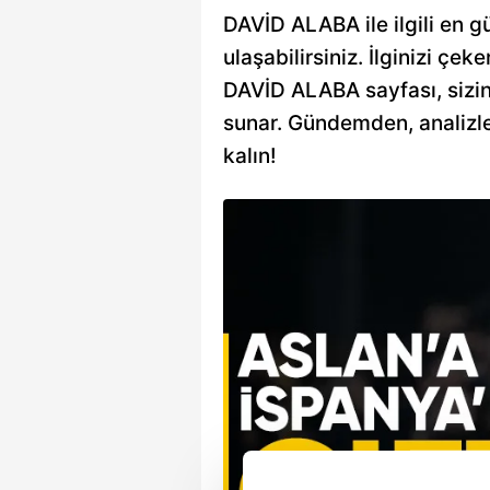
DAVİD ALABA ile ilgili en g
ulaşabilirsiniz. İlginizi çeke
DAVİD ALABA sayfası, sizin i
sunar. Gündemden, analizle
kalın!
ıldızın
şkı