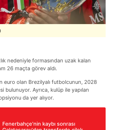
 çerezlerle ilgili bilgi almak için lütfen
tıklayınız
.
)
tlık nedeniyle formasından uzak kalan
am 26 maçta görev aldı.
n euro olan Brezilyalı futbolcunun, 2028
si bulunuyor. Ayrıca, kulüp ile yapılan
siyonu da yer alıyor.
Fenerbahçe'nin kaybı sonrası
Galatasaray'dan transferde çilek