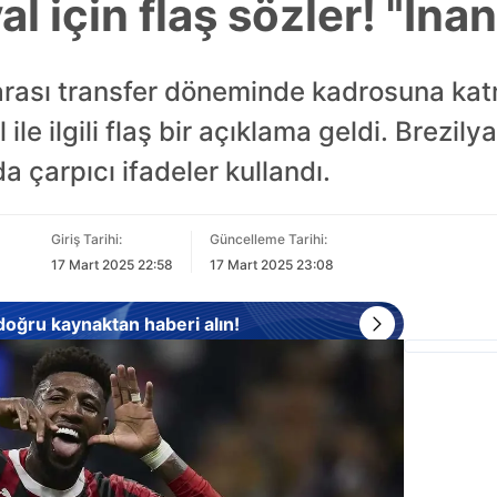
 için flaş sözler! "İna
arası transfer döneminde kadrosuna kat
le ilgili flaş bir açıklama geldi. Brezily
da çarpıcı ifadeler kullandı.
Giriş Tarihi:
Güncelleme Tarihi:
17 Mart 2025 22:58
17 Mart 2025 23:08
 doğru kaynaktan haberi alın!