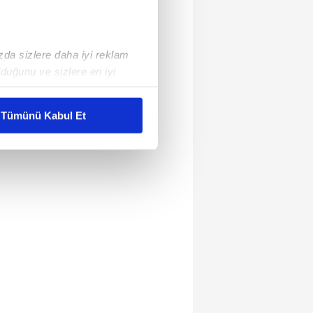
ızda sizlere daha iyi reklam
duğunu ve sizlere en iyi
liyetlerimizi karşılamak
Tümünü Kabul Et
ar gösterilmeyecektir."
çerezler kullanılmaktadır. Bu
u hizmetlerinin sunulması
i ve sizlere yönelik
nılacaktır.
kin detaylı bilgi için Ayarlar
ak ve sitemizde ilgili