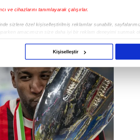
dair bir inancımız yoktu ve bu konuda çok
yıcı ve cihazlarını tanımlayarak çalışırlar.
a çıkan ve kaybolan bir söylentiden
de sizlere özel kişiselleştirilmiş reklamlar sunabilir, sayfalarım
aparken amacımızın size daha iyi bir reklam deneyimi sunmak ol
imizden gelen çabayı gösterdiğimizi ve bu noktada, reklamların ma
olduğunu sizlere hatırlatmak isteriz.
Kişiselleştir
çerezlere izin vermedikleri takdirde, kullanıcılara hedefli reklaml
abilmek için İnternet Sitemizde kendimize ve üçüncü kişilere ait 
isel verileriniz işlenmekte olup gerekli olan çerezler bilgi toplum
 çerezler, sitemizin daha işlevsel kılınması ve kişiselleştirilmes
 yapılması, amaçlarıyla sınırlı olarak açık rızanız dahilinde kulla
aşağıda yer alan panel vasıtasıyla belirleyebilirsiniz. Çerezlere iliş
lgilendirme Metnimizi
ziyaret edebilirsiniz.
Korunması Kanunu uyarınca hazırlanmış Aydınlatma Metnimizi okum