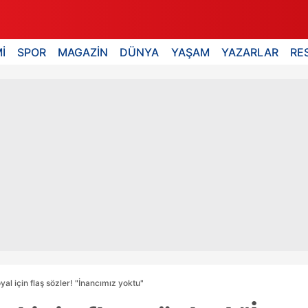
İ
SPOR
MAGAZİN
DÜNYA
YAŞAM
YAZARLAR
RE
al için flaş sözler! "İnancımız yoktu"