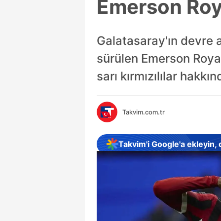
Emerson Royal
Galatasaray'ın devre 
sürülen Emerson Royal i
sarı kırmızılılar hakkın
Takvim.com.tr
Takvim'i Google'a ekleyin,