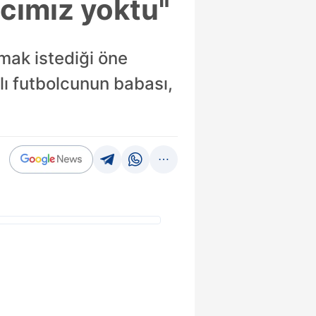
ncımız yoktu"
mak istediği öne
alı futbolcunun babası,