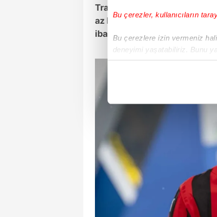
Transferin gerçekleşeceğine 
Bu çerezler, kullanıcıların tara
az bilgimiz vardı. Hızla ortay
ibaretti."
dedi.
Bu çerezlere izin vermeniz halin
deneyimi yaşatabiliriz. Bunu y
içerikleri sunabilmek adına el
noktasında tek gelir kalemimiz 
Her halükârda, kullanıcılar, bu 
Sizlere daha iyi bir hizmet sun
çerezler vasıtasıyla çeşitli kiş
amacıyla kullanılmaktadır. Diğer
reklam/pazarlama faaliyetlerinin
Çerezlere ilişkin tercihlerinizi 
butonuna tıklayabilir,
Çerez Bi
6698 sayılı Kişisel Verilerin 