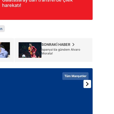
harekatı!
an
SONRAKİ HABER
İspanya'da gündem Alvaro
Morata!
Tüm Manşetler