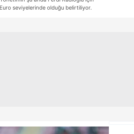
 çerezlerle ilgili bilgi almak için lütfen
tıklayınız
.
uro seviyelerinde olduğu belirtiliyor.