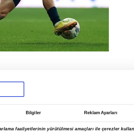
im Min Jae
konusunda uzun süre
r yapan Rennes'in bu kez Ferdi için kapıyı
nde bu sezon Sarı-Lacivertliler ile aynı
nün genç yıldız için 10 milyon Euro'luk
Bilgiler
Reklam Ayarları
rlama faaliyetlerinin yürütülmesi amaçları ile çerezler kullan