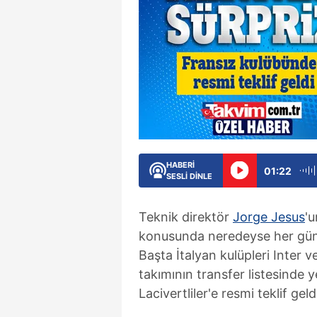
HABERİ
01:22
SESLİ DİNLE
Teknik direktör
Jorge Jesus
'
konusunda neredeyse her gün y
Başta İtalyan kulüpleri Inter
takımının transfer listesinde ye
Lacivertliler'e resmi teklif geld