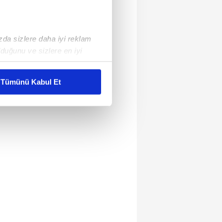
ızda sizlere daha iyi reklam
duğunu ve sizlere en iyi
liyetlerimizi karşılamak
Tümünü Kabul Et
ar gösterilmeyecektir."
çerezler kullanılmaktadır. Bu
u hizmetlerinin sunulması
i ve sizlere yönelik
nılacaktır.
kin detaylı bilgi için Ayarlar
ak ve sitemizde ilgili