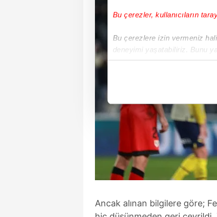
Bu çerezler, kullanıcıların tara
Bu çerezlere izin vermeniz halin
deneyimi yaşatabiliriz. Bunu y
içerikleri sunabilmek adına el
noktasında tek gelir kalemimiz 
Her halükârda, kullanıcılar, bu 
Sizlere daha iyi bir hizmet sun
çerezler vasıtasıyla çeşitli kiş
amacıyla kullanılmaktadır. Diğer
reklam/pazarlama faaliyetlerinin
Çerezlere ilişkin tercihlerinizi 
butonuna tıklayabilir,
Çerez Bi
Ancak alınan bilgilere göre; F
6698 sayılı Kişisel Verilerin 
hiç düşünmeden geri çevrildi.