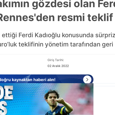
akımın gözdesi olan Fer
Rennes'den resmi teklif 
ip ettiği Ferdi Kadıoğlu konusunda sürpri
o’luk teklifinin yönetim tarafından geri ç
Giriş Tarihi:
02 Aralık 2022
 doğru kaynaktan haberi alın!