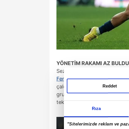
YÖNETİM RAKAMI AZ BULDU
Sezon başında Koreli stoper
K
Fenerbahçe
ile sıkı pazarlıkla
çaldığı belirlendi. Avrupa Ligi'
Reddet
grupta yer alan Fransız kulübü
teklif yaptığı ifade edildi.
Rıza
"Sitelerimizde reklam ve paza