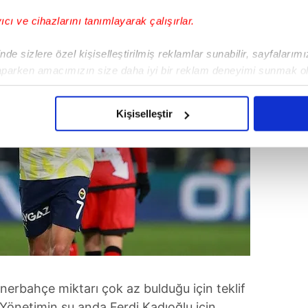
yıcı ve cihazlarını tanımlayarak çalışırlar.
de sizlere özel kişiselleştirilmiş reklamlar sunabilir, sayfalarım
aparken amacımızın size daha iyi bir reklam deneyimi sunmak ol
imizden gelen çabayı gösterdiğimizi ve bu noktada, reklamların ma
olduğunu sizlere hatırlatmak isteriz.
Kişiselleştir
çerezlere izin vermedikleri takdirde, kullanıcılara hedefli reklaml
abilmek için İnternet Sitemizde kendimize ve üçüncü kişilere ait 
isel verileriniz işlenmekte olup gerekli olan çerezler bilgi toplum
 çerezler, sitemizin daha işlevsel kılınması ve kişiselleştirilmes
 yapılması, amaçlarıyla sınırlı olarak açık rızanız dahilinde kulla
aşağıda yer alan panel vasıtasıyla belirleyebilirsiniz. Çerezlere iliş
lgilendirme Metnimizi
ziyaret edebilirsiniz.
enerbahçe miktarı çok az bulduğu için teklif
Korunması Kanunu uyarınca hazırlanmış Aydınlatma Metnimizi okum
 Yönetimin şu anda Ferdi Kadıoğlu için