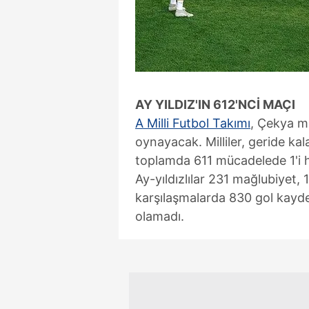
mevzuata uygun olarak kullanılan
AY YILDIZ'IN
612'NCİ MAÇI
A Milli Futbol Takımı
, Çekya m
oynayacak. Milliler, geride ka
toplamda 611 mücadelede 1'i 
Ay-yıldızlılar 231 mağlubiyet, 
karşılaşmalarda 830 gol kayde
olamadı.