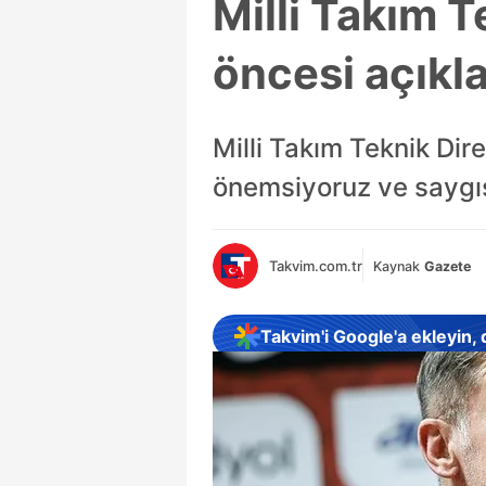
Milli Takım 
öncesi açıkl
Milli Takım Teknik Dir
önemsiyoruz ve saygıs
Takvim.com.tr
Kaynak
Gazete
Takvim'i Google'a ekleyin,