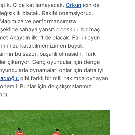
ıştık. O da katılamayacak.
Orkun
için de
değişiklik olacak. Rakibi önemsiyoruz.
. Maçımıza ve performansımıza
şekilde sahaya yansıtıp coşkulu bir maç
et Akaydın ilk 11'de olacak. Farklı oyun
akımımıza katabilmemizin en büyük
arının bu sezon başarılı olmasıdır. Türk
şler çıkarıyor. Genç oyuncular için denge
yuncularla oynamaları onlar için daha iyi
Kadıoğlu
gibi farklı bir milli takımda oynayan
nemli. Bunlar için de çalışmalarımızı
ndı.