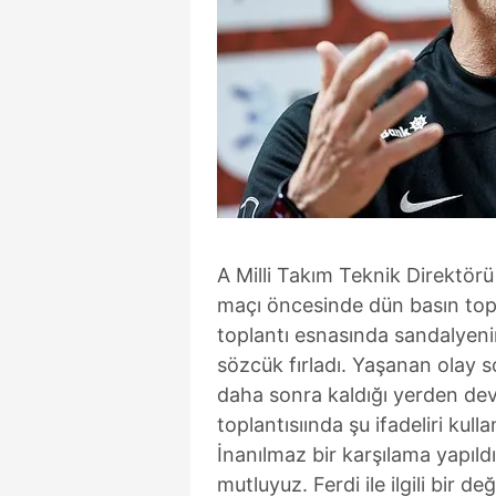
A Milli Takım Teknik Direktör
maçı öncesinde dün basın top
toplantı esnasında sandalyenin
sözcük fırladı. Yaşanan olay s
daha sonra kaldığı yerden de
toplantısıında şu ifadeliri kull
İnanılmaz bir karşılama yapıld
mutluyuz. Ferdi ile ilgili bir d