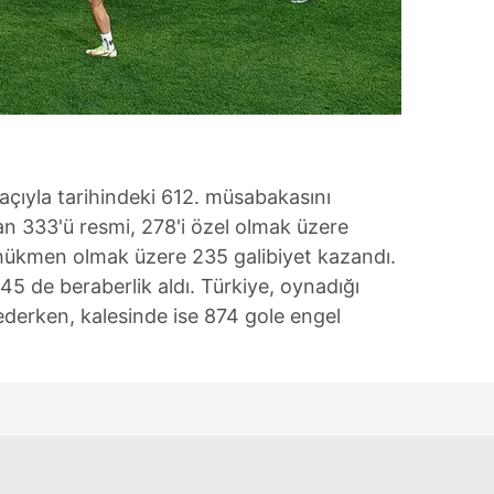
 çerezlerle ilgili bilgi almak için lütfen
tıklayınız
.
açıyla tarihindeki 612. müsabakasını
lan 333'ü resmi, 278'i özel olmak üzere
hükmen olmak üzere 235 galibiyet kazandı.
145 de beraberlik aldı. Türkiye, oynadığı
derken, kalesinde ise 874 gole engel