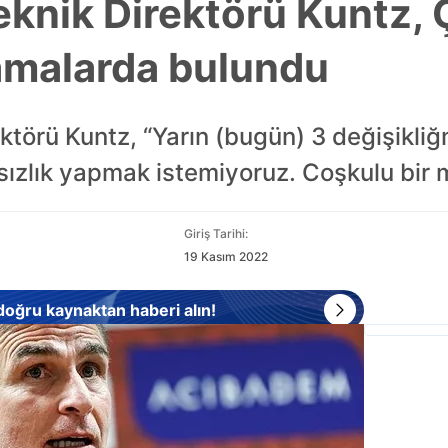
Teknik Direktörü Kuntz,
amalarda bulundu
ektörü Kuntz, “Yarın (bugün) 3 değişikliğ
ızlık yapmak istemiyoruz. Coşkulu bir m
Giriş Tarihi:
19 Kasım 2022
 doğru kaynaktan haberi alın!