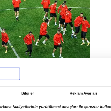
Bilgiler
Reklam Ayarları
 2024 elemeleri kapsamında hazırlıklarını
kapsamında son olarak İskoçya'yı 2-1
rlama faaliyetlerinin yürütülmesi amaçları ile çerezler kullan