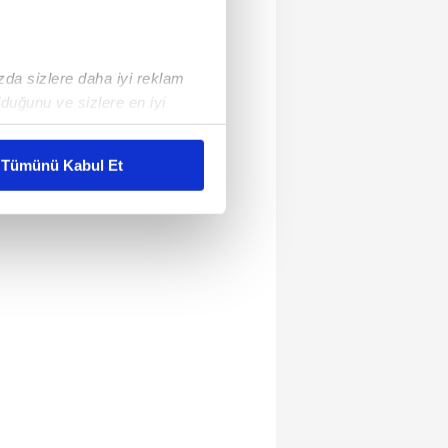
ızda sizlere daha iyi reklam
duğunu ve sizlere en iyi
liyetlerimizi karşılamak
Tümünü Kabul Et
ar gösterilmeyecektir."
çerezler kullanılmaktadır. Bu
u hizmetlerinin sunulması
i ve sizlere yönelik
nılacaktır.
kin detaylı bilgi için Ayarlar
ak ve sitemizde ilgili