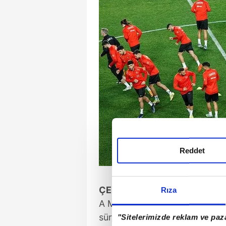
Reddet
ÇEKYA'YI AĞIRLIYORUZ
Rıza
A Milli Futbol Takımımız, Euro
sürdürüyor. Hazırlık maçları 
"Sitelerimizde reklam ve paza