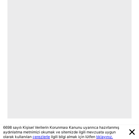
6698 sayılı Kişisel Verilerin Korunması Kanunu uyarınca hazırlanmış
aydınlatma metnimizi okumak ve sitemizde ilgili mevzuata uygun
olarak kullanılan
çerezlerle
ilgili bilgi almak için lütfen
tıklayınız.