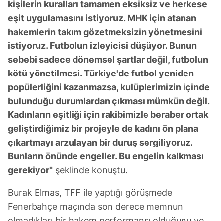
kişilerin kuralları tamamen eksiksiz ve herkese
eşit uygulamasını istiyoruz. MHK için atanan
hakemlerin takım gözetmeksizin yönetmesini
istiyoruz. Futbolun izleyicisi düşüyor. Bunun
sebebi sadece dönemsel şartlar değil, futbolun
kötü yönetilmesi. Türkiye'de futbol yeniden
popülerliğini kazanmazsa, kulüplerimizin içinde
bulunduğu durumlardan çıkması mümkün değil.
Kadınların eşitliği için rakibimizle beraber ortak
geliştirdiğimiz bir projeyle de kadını ön plana
çıkartmayı arzulayan bir duruş sergiliyoruz.
Bunların önünde engeller. Bu engelin kalkması
gerekiyor"
şeklinde konuştu.
Burak Elmas, TFF ile yaptığı görüşmede
Fenerbahçe maçında son derece memnun
olmadıkları bir hakem performansı olduğunu ve