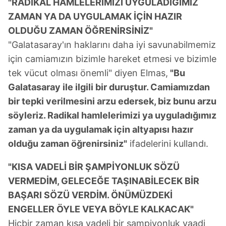
kullanılmaktadır. Bu çerezler vasıtasıyla çeşitli kişisel
"RADİKAL HAMLELERİMİZİ UYGULADIĞIMIZ
verileriniz işlenmekte olup gerekli olan çerezler bilgi
ZAMAN YA DA UYGULAMAK İÇİN HAZIR
toplumu hizmetlerinin sunulması amacıyla
OLDUĞU ZAMAN ÖĞRENİRSİNİZ"
kullanılmaktadır. Diğer çerezler, sitemizin daha işlevsel
"Galatasaray'ın haklarını daha iyi savunabilmemiz
kılınması ve kişiselleştirilmesi ve sizlere yönelik
için camiamızın bizimle hareket etmesi ve bizimle
reklam/pazarlama faaliyetlerinin yapılması, amaçlarıyla
tek vücut olması önemli" diyen Elmas,
"Bu
sınırlı olarak açık rızanız dahilinde kullanılacaktır.
Galatasaray ile ilgili bir duruştur. Camiamızdan
Çerezlere ilişkin tercihlerinizi aşağıda yer alan panel
bir tepki verilmesini arzu edersek, biz bunu arzu
vasıtasıyla belirleyebilirsiniz. Çerezlere ilişkin detaylı bilgi
söyleriz. Radikal hamlelerimizi ya uyguladığımız
için Ayarlar butonuna tıklayabilir,
Çerez Bilgilendirme
zaman ya da uygulamak için altyapısı hazır
Metnimizi
ziyaret edebilirsiniz.
olduğu zaman öğrenirsiniz"
ifadelerini kullandı.
6698 sayılı Kişisel Verilerin Korunması Kanunu uyarınca
"KISA VADELİ BİR ŞAMPİYONLUK SÖZÜ
hazırlanmış Aydınlatma Metnimizi okumak ve sitemizde
VERMEDİM, GELECEĞE TAŞINABİLECEK BİR
ilgili mevzuata uygun olarak kullanılan çerezlerle ilgili bilgi
BAŞARI SÖZÜ VERDİM. ÖNÜMÜZDEKİ
almak için lütfen
tıklayınız
.
ENGELLER ÖYLE VEYA BÖYLE KALKACAK"
Hiçbir zaman kısa vadeli bir şampiyonluk vaadi