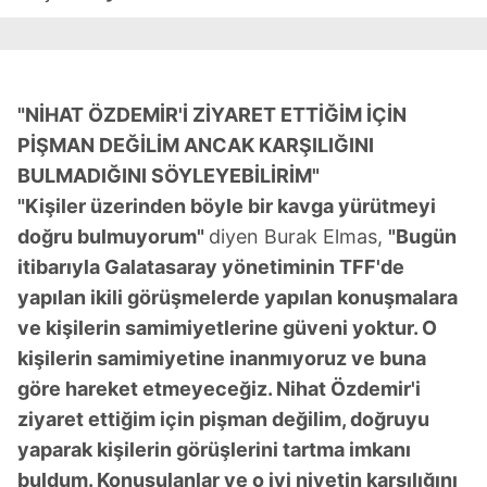
"NİHAT ÖZDEMİR'İ ZİYARET ETTİĞİM İÇİN
PİŞMAN DEĞİLİM ANCAK KARŞILIĞINI
BULMADIĞINI SÖYLEYEBİLİRİM"
"Kişiler üzerinden böyle bir kavga yürütmeyi
doğru bulmuyorum"
diyen Burak Elmas,
"Bugün
itibarıyla Galatasaray yönetiminin TFF'de
yapılan ikili görüşmelerde yapılan konuşmalara
ve kişilerin samimiyetlerine güveni yoktur. O
kişilerin samimiyetine inanmıyoruz ve buna
göre hareket etmeyeceğiz. Nihat Özdemir'i
ziyaret ettiğim için pişman değilim, doğruyu
yaparak kişilerin görüşlerini tartma imkanı
buldum. Konuşulanlar ve o iyi niyetin karşılığını