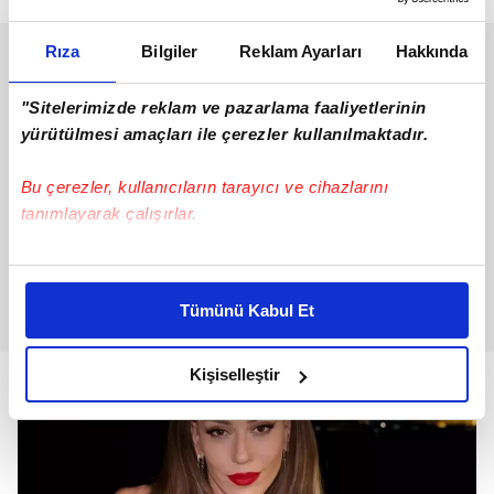
Rıza
Bilgiler
Reklam Ayarları
Hakkında
"Sitelerimizde reklam ve pazarlama faaliyetlerinin
yürütülmesi amaçları ile çerezler kullanılmaktadır.
Bu çerezler, kullanıcıların tarayıcı ve cihazlarını
tanımlayarak çalışırlar.
Bu çerezlere izin vermeniz halinde sizlere özel
kişiselleştirilmiş reklamlar sunabilir, sayfalarımızda sizlere
Tümünü Kabul Et
daha iyi reklam deneyimi yaşatabiliriz. Bunu yaparken
amacımızın size daha iyi bir reklam deneyimi sunmak
olduğunu ve sizlere en iyi içerikleri sunabilmek adına
Kişiselleştir
elimizden gelen çabayı gösterdiğimizi ve bu noktada,
reklamların maliyetlerimizi karşılamak noktasında tek gelir
kalemimiz olduğunu sizlere hatırlatmak isteriz.