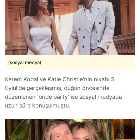
6698 sayılı Kişisel Verilerin Korunması Kanunu uyarınca
hazırlanmış Aydınlatma Metnimizi okumak ve sitemizde
ilgili mevzuata uygun olarak kullanılan çerezlerle ilgili bilgi
almak için lütfen
tıklayınız
.
(sosyal medya)
Kerem Kobal ve Katie Christie'nin nikahı 5
Eylül'de gerçekleşmiş, düğün öncesinde
düzenlenen 'bride party' ise sosyal medyada
uzun süre konuşulmuştu.