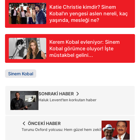
Katie Christie kimdir? Sinem
Kobal'ın yengesi aslen nereli, kaç
yaşında, mesleği ne?
Kerem Kobal evleniyor: Sinem
Kobal görümce oluyor! İşte
müstakbel gelini...
Sinem Kobal
SONRAKİ HABER
Haluk Levent’ten korkutan haber
ÖNCEKİ HABER
Torunu Oxford yolcusu: Hem güzel hem zeki!