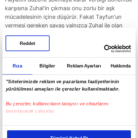
karşısına Zuhal'in çıkması onu zorlu bir aşk
mücadelesinin içine düşürür. Fakat Tayfun'un
vermesi gereken savaş yalnızca Zuhal ile olan
imkansız aşkı değildir. Dizinin kadrosunda, Şükrü
Özyıldız, İrem Helvacıoğlu, Aslı İnandık, Burak
Reddet
Dakak, Selin Türkmen, Ebrar Karabakan, Onur
Gürçay, Naz Elmas, Rami Narin gibi oyuncular yer
Rıza
Bilgiler
Reklam Ayarları
Hakkında
alıyor.
"Sitelerimizde reklam ve pazarlama faaliyetlerinin
Şükrü Özyıldız
yürütülmesi amaçları ile çerezler kullanılmaktadır.
SONRAKİ HABER
Bu çerezler, kullanıcıların tarayıcı ve cihazlarını
Cihangir dalkavuk dolu
tanımlayarak çalışırlar.
Bu çerezlere izin vermeniz halinde sizlere özel
ÖNCEKİ HABER
kişiselleştirilmiş reklamlar sunabilir, sayfalarımızda sizlere