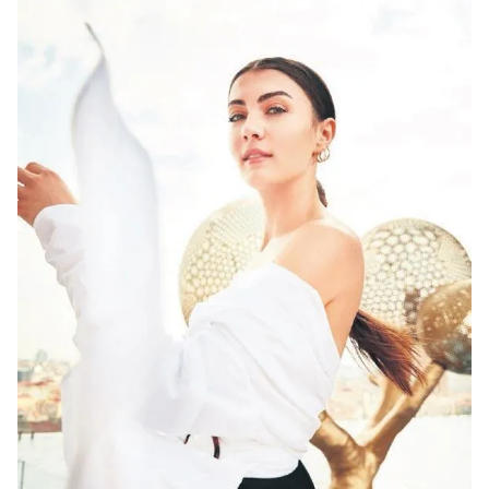
verileriniz işlenmekte olup gerekli olan çerezler bilgi
toplumu hizmetlerinin sunulması amacıyla
kullanılmaktadır. Diğer çerezler, sitemizin daha işlevsel
kılınması ve kişiselleştirilmesi ve sizlere yönelik
reklam/pazarlama faaliyetlerinin yapılması, amaçlarıyla
sınırlı olarak açık rızanız dahilinde kullanılacaktır.
Çerezlere ilişkin tercihlerinizi aşağıda yer alan panel
vasıtasıyla belirleyebilirsiniz. Çerezlere ilişkin detaylı bilgi
için Ayarlar butonuna tıklayabilir,
Çerez Bilgilendirme
Metnimizi
ziyaret edebilirsiniz.
6698 sayılı Kişisel Verilerin Korunması Kanunu uyarınca
hazırlanmış Aydınlatma Metnimizi okumak ve sitemizde
ilgili mevzuata uygun olarak kullanılan çerezlerle ilgili bilgi
almak için lütfen
tıklayınız
.