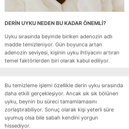
vasıtasıyla belirleyebilirsiniz. Çerezlere ilişkin detaylı bilgi
için Ayarlar butonuna tıklayabilir,
Çerez Bilgilendirme
Metnimizi
ziyaret edebilirsiniz.
DERİN UYKU NEDEN BU KADAR ÖNEMLİ?
6698 sayılı Kişisel Verilerin Korunması Kanunu uyarınca
hazırlanmış Aydınlatma Metnimizi okumak ve sitemizde
Uyku sırasında beyinde biriken adenozin adlı
ilgili mevzuata uygun olarak kullanılan çerezlerle ilgili bilgi
madde temizleniyor. Gün boyunca artan
almak için lütfen
tıklayınız
.
adenozin seviyesi, kişinin uyku ihtiyacını artıran
temel faktörlerden biri olarak kabul ediliyor.
Bu temizleme işlemi özellikle derin uyku sırasında
daha etkili gerçekleşiyor. Ancak sık sık bölünen
uyku, beynin bu süreci tamamlamasını
zorlaştırabiliyor. Sonuç olarak kişi yeterli süre
uyumuş olsa bile sabah kendini yorgun
hissediyor.