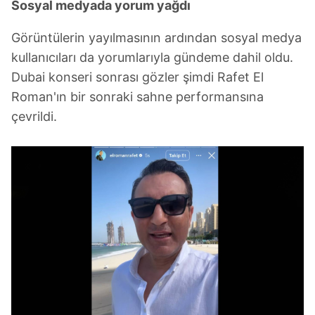
Sosyal medyada yorum yağdı
vasıtasıyla belirleyebilirsiniz. Çerezlere ilişkin detaylı bilgi
için Ayarlar butonuna tıklayabilir,
Çerez Bilgilendirme
Görüntülerin yayılmasının ardından sosyal medya
Metnimizi
ziyaret edebilirsiniz.
kullanıcıları da yorumlarıyla gündeme dahil oldu.
Dubai konseri sonrası gözler şimdi Rafet El
6698 sayılı Kişisel Verilerin Korunması Kanunu uyarınca
Roman'ın bir sonraki sahne performansına
hazırlanmış Aydınlatma Metnimizi okumak ve sitemizde
çevrildi.
ilgili mevzuata uygun olarak kullanılan çerezlerle ilgili bilgi
almak için lütfen
tıklayınız
.