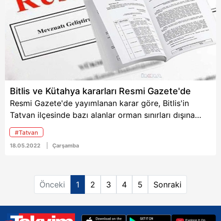
habere ilişkin detaylar...
6698 sayılı Kişisel Verilerin Korunması Kanunu uyarınca
hazırlanmış Aydınlatma Metnimizi okumak ve sitemizde
ilgili mevzuata uygun olarak kullanılan çerezlerle ilgili bilgi
almak için lütfen
tıklayınız
.
Bitlis ve Kütahya kararları Resmi Gazete'de
Resmi Gazete'de yayımlanan karar göre, Bitlis'in
Tatvan ilçesinde bazı alanlar orman sınırları dışına
çıkartılırken, Kütahya'nın Simav ilçesinde bazı
#Tatvan
taşınmazların acele kamulaştırılmasına karar verildi.
18.05.2022
Çarşamba
Önceki
1
2
3
4
5
Sonraki