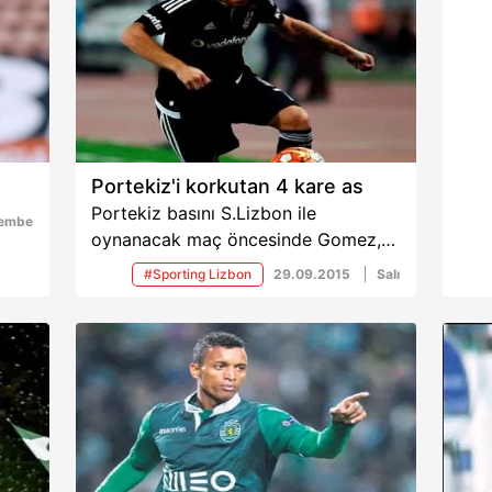
Portekiz'i korkutan 4 kare as
Portekiz basını S.Lizbon ile
şembe
oynanacak maç öncesinde Gomez,
Gökhan, Quaresma ve Sosa'yı ön
#Sporting Lizbon
29.09.2015
Salı
plana çıkardı.