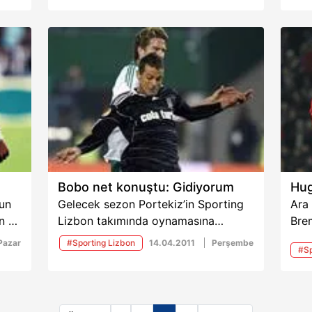
zde
iği
Bobo net konuştu: Gidiyorum
Hug
'un
Gelecek sezon Portekiz’in Sporting
Ara
n da
Lizbon takımında oynamasına
Bre
neredeyse kesin gözüyle bakılan
Alme
Pazar
#Sporting Lizbon
14.04.2011
Perşembe
#Sp
Bobo, ülkenin en büyük spor
geli
Liz
gazetelerinden Abola’ya konuştu.