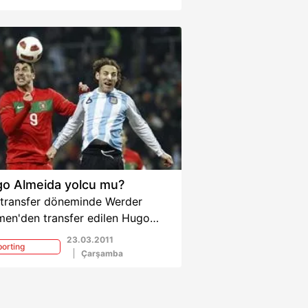
o Almeida yolcu mu?
 transfer döneminde Werder
men'den transfer edilen Hugo
ida'nın bu sözleri ne anlama
23.03.2011
orting
yor?
Çarşamba
bon