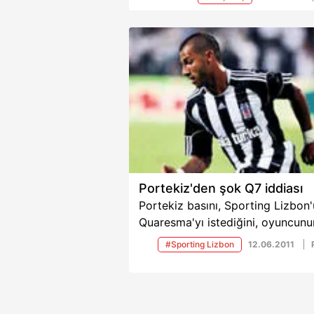
için 6 milyon euro ile Vukçeviç'i
önerdiği, iki yıl içinde satılması
durumunda da alınan paranın yü
50'sini Kartal'a vermeyi teklif ett
belirtildi.
Portekiz'den şok Q7 iddiası
Portekiz basını, Sporting Lizbon
Quaresma'yı istediğini, oyuncunu
sıcak baktığını yazdı...
#Sporting Lizbon
12.06.2011