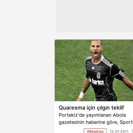
butonuna tıklayabilir,
Çerez Bi
6698 sayılı Kişisel Verilerin 
mevzuata uygun olarak kullanılan
Quaresma için çılgın teklif
Portekiz'de yayımlanan Abola
gazetesinin haberine göre, Sport
Lizbon'un Quaresma'nın bonservi
#Beşiktaş
12.07.2011