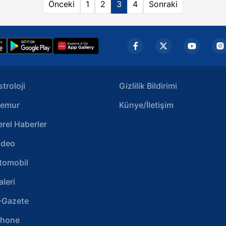
Önceki
1
2
3
4
Sonraki
stroloji
Gizlilik Bildirimi
emur
Künye/İletişim
erel Haberler
ideo
tomobil
aleri
-Gazete
phone